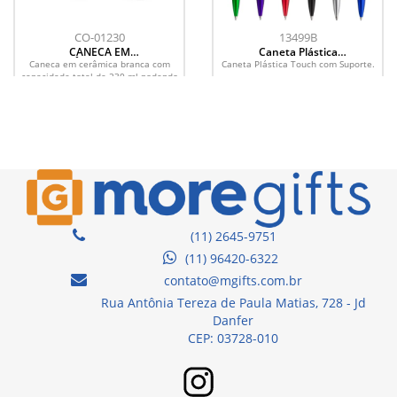
CO-01230
13499B
CANECA EM
Caneta Plástica
CERÂMICA 230ML
Touch com
Caneca em cerâmica branca com
Caneta Plástica Touch com Suporte.
- BRANCA
Suporte
capacidade total de 230 ml podendo
ser personalizada com seu logotipo.
(11) 2645-9751
(11) 96420-6322
contato@mgifts.com.br
Rua Antônia Tereza de Paula Matias, 728 - Jd
Danfer
CEP: 03728-010