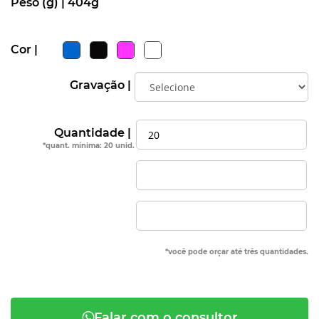
Peso (g) |
404g
Cor |
Gravação |
Quantidade |
*quant. mínima: 20 unid.
*você pode orçar até três quantidades.
Falar com o consultor