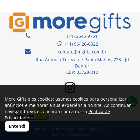
(11) 2645-9751
(11) 96420-6322
contato@mgifts.com.br
Rua Antônia Tereza de Paula Matias, 728 - Jd
Danfer
CEP: 03728-010
More Gifts e os cookies: usamos cookies para personalizar
anúncios e melhorar a sua experiência no site. Ao continuar
navegando, você concorda com a nossa
Política de
Privacidade
Entendi
Todos os direitos reservados More Gifts © 2024
Desenvolvido por
A. Jung