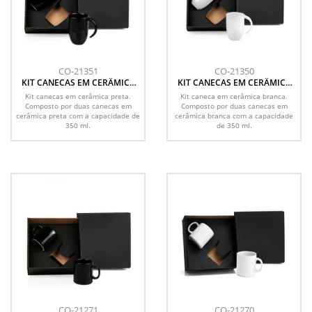
CO-21351
CO-21350
KIT CANECAS EM CERÂMICA
KIT CANECAS EM CERÂMICA
PRETA - 350ML
BRANCA - 350ML
Kit canecas em cerâmica preta.
Kit caneca em cerâmica branca.
Composto por duas canecas em
Composto por duas canecas em
cerâmica preta com a capacidade de
cerâmica branca com a capacidade
350 ml.
de 350 ml.
CO-21271
CO-21270