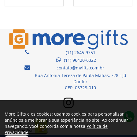
(11) 2645-9751
(11) 96420-6322
contato@mgifts.com.br
Rua Antônia Tereza de Paula Matias, 728 - Jd
Danfer
CEP: 03728-010
More Gifts e os cookies: usamos cookies para personalizar
anúncios e melhorar a sua experiência no site. Ao continuar
navegando, você concorda com a nossa
Política de
Privacidade