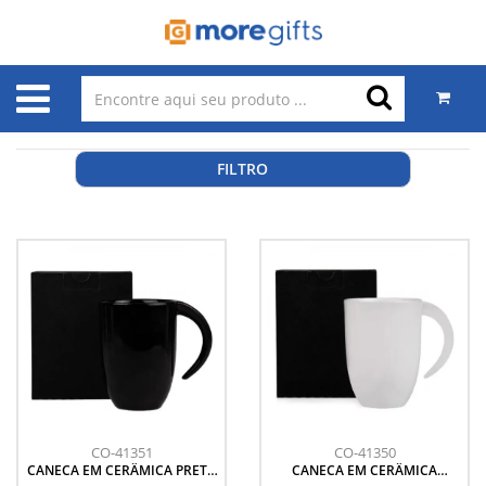
FILTRO
CO-41351
CO-41350
CANECA EM CERÂMICA PRETA
CANECA EM CERÂMICA
- 350ML
BRANCA - 350ML