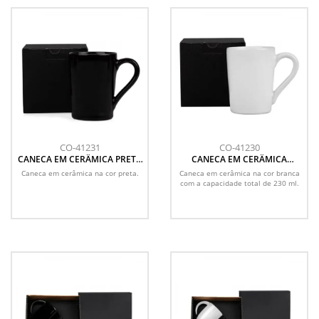
CO-41231
CO-41230
CANECA EM CERÂMICA PRETA
CANECA EM CERÂMICA
- 230ML - COM CAIXA
BRANCA - 230 ML
Caneca em cerâmica na cor preta.
Caneca em cerâmica na cor branca
com a capacidade total de 230 ml.