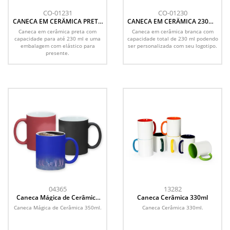
CO-01231
CO-01230
CANECA EM CERÂMICA PRETA
CANECA EM CERÂMICA 230ML
- 230ML
- BRANCA
Caneca em cerâmica preta com
Caneca em cerâmica branca com
capacidade para até 230 ml e uma
capacidade total de 230 ml podendo
embalagem com elástico para
ser personalizada com seu logotipo.
presente.
04365
13282
Caneca Mágica de Cerâmica
Caneca Cerâmica 330ml
350ml
Caneca Mágica de Cerâmica 350ml.
Caneca Cerâmica 330ml.