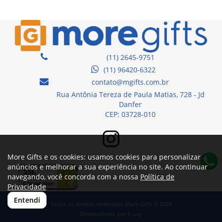
(11) 2645-9751
(11) 96420-6322
contato@mgifts.com.br
Rua Antônia Tereza de Paula Matias, 728 - Jd
Danfer
CEP: 03728-010
More Gifts e os cookies: usamos cookies para personalizar
anúncios e melhorar a sua experiência no site. Ao continuar
navegando, você concorda com a nossa
Política de
Privacidade
Entendi
Todos os direitos reservados More Gifts © 2024
Desenvolvido por
A. Jung