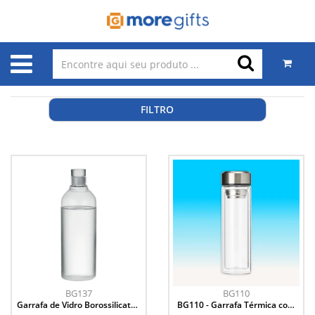
FILTRO
BG137
BG110
Garrafa de Vidro Borossilicato -
BG110 - Garrafa Térmica com
1 Litro
Termômetro - 450ml