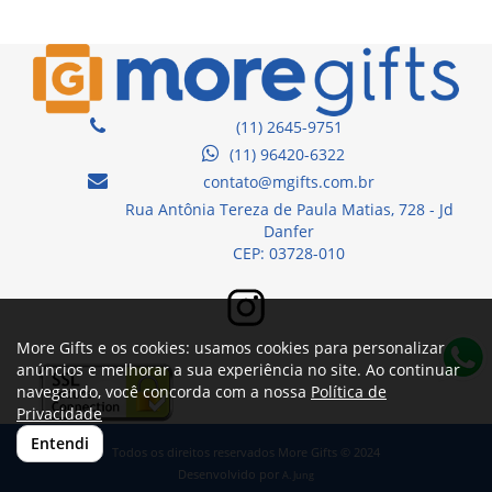
(11) 2645-9751
(11) 96420-6322
contato@mgifts.com.br
Rua Antônia Tereza de Paula Matias, 728 - Jd
Danfer
CEP: 03728-010
More Gifts e os cookies: usamos cookies para personalizar
anúncios e melhorar a sua experiência no site. Ao continuar
navegando, você concorda com a nossa
Política de
Privacidade
Entendi
Todos os direitos reservados More Gifts © 2024
Desenvolvido por
A. Jung