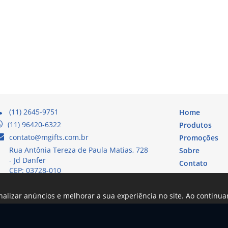
(11) 2645-9751
Home
(11) 96420-6322
Produtos
contato@mgifts.com.br
Promoções
Rua Antônia Tereza de Paula Matias, 728
Sobre
- Jd Danfer
Contato
CEP: 03728-010
nalizar anúncios e melhorar a sua experiência no site. Ao continu