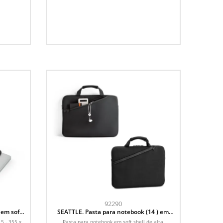
92290
 em soft
SEATTLE. Pasta para notebook (14 ) em
soft shell de alta densidade
5 . 355 x
Pasta para notebook em soft shell de alta