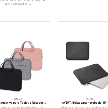
rior forrado e bolso exterior. Fecho de
velcro. 210 x 275 x 7...
18672
92352
Executiva para Tablet e Notebook
AVERY. Bolsa para notebook (15 )
13* Polegadas
shell
Executiva para Tablet e Notebook 13*
Bolsa em soft shell para notebook até 1