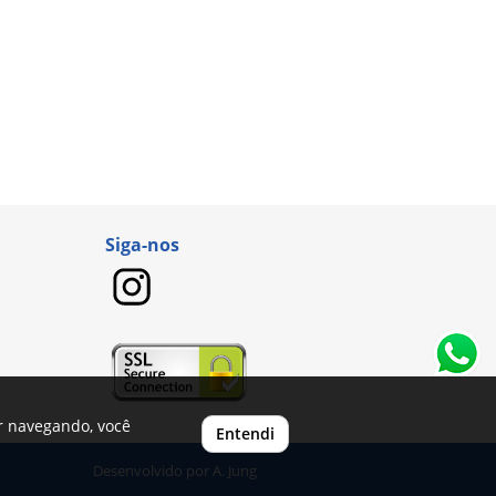
Siga-nos
ar navegando, você
Entendi
Desenvolvido por
A. Jung