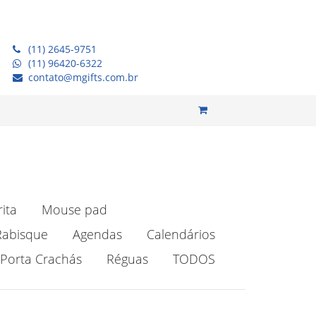
(11) 2645-9751
(11) 96420-6322
contato@mgifts.com.br
rita
Mouse pad
Rabisque
Agendas
Calendários
Porta Crachás
Réguas
TODOS