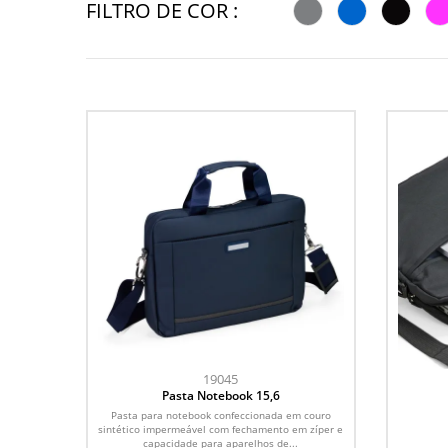
FILTRO DE COR :
19045
Pasta Notebook 15,6
Pasta para notebook confeccionada em couro
sintético impermeável com fechamento em zíper e
capacidade para aparelhos de...