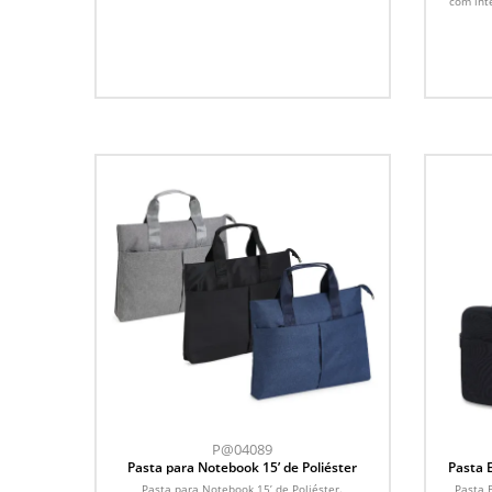
com inte
P@04089
Pasta para Notebook 15’ de Poliéster
Pasta 
Pasta para Notebook 15’ de Poliéster.
Pasta 