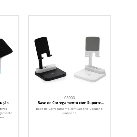
08000
dução
Base de Carregamento com Suporte
Celular e Luminária
tivos
Base de Carregamento com Suporte Celular e
egamento
Luminária.
em...