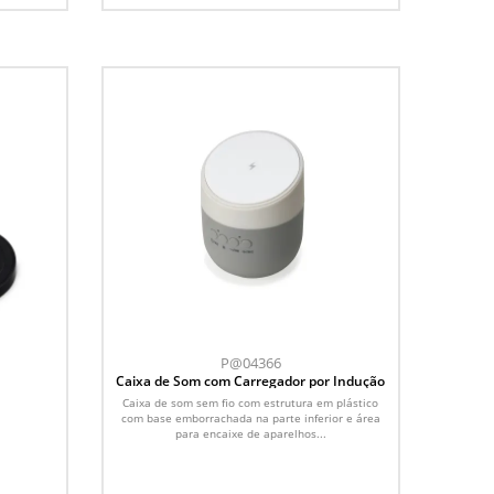
P@04366
Caixa de Som com Carregador por Indução
Caixa de som sem fio com estrutura em plástico
com base emborrachada na parte inferior e área
para encaixe de aparelhos...