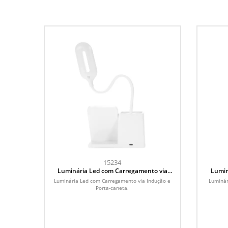
15234
Luminária Led com Carregamento via
Lumin
Indução e Porta-caneta
Luminária Led com Carregamento via Indução e
Luminár
Porta-caneta.