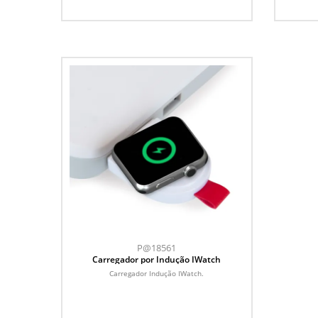
P@18561
Carregador por Indução IWatch
Carregador Indução IWatch.