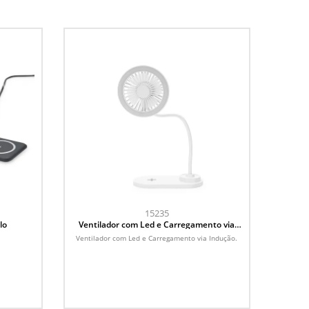
15235
lo
Ventilador com Led e Carregamento via
Indução
.
Ventilador com Led e Carregamento via Indução.