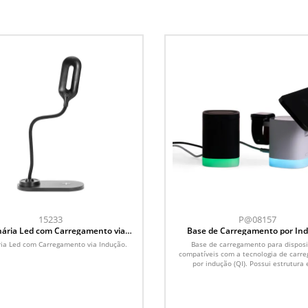
15233
P@08157
ária Led com Carregamento via
Base de Carregamento por In
Indução
ia Led com Carregamento via Indução.
Base de carregamento para disposi
compatíveis com a tecnologia de carr
por indução (QI). Possui estrutura 