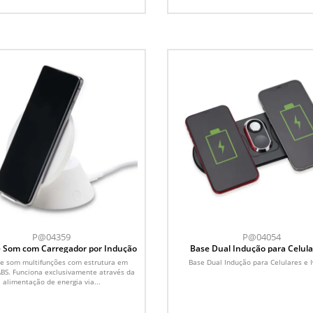
P@04359
P@04054
e Som com Carregador por Indução
Base Dual Indução para Celula
Iwatch
de som multifunções com estrutura em
Base Dual Indução para Celulares e 
ABS. Funciona exclusivamente através da
alimentação de energia via...