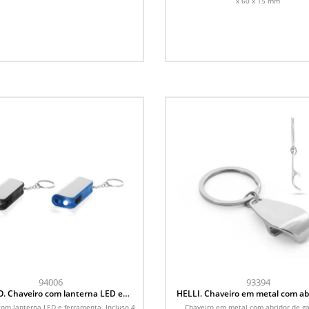
x 60 x 15 mm
94006
93394
. Chaveiro com lanterna LED e
HELLI. Chaveiro em metal com ab
ferramenta
garrafas
com lanterna LED e ferramenta. Incluso 4
Chaveiro em metal com abridor de ga