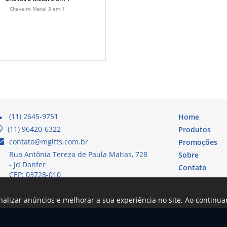
Chaveiro Metal 3 em 1
(11) 2645-9751
Home
(11) 96420-6322
Produtos
contato@mgifts.com.br
Promoções
Rua Antônia Tereza de Paula Matias, 728
Sobre
- Jd Danfer
Contato
CEP: 03728-010
nalizar anúncios e melhorar a sua experiência no site. Ao continu