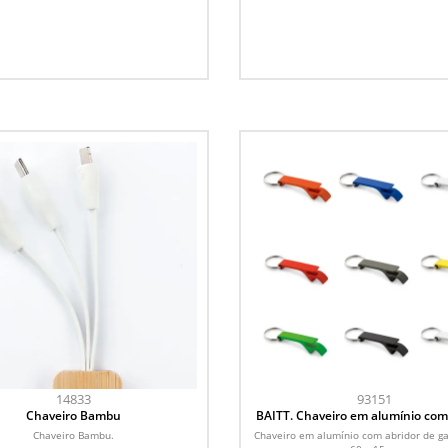
14833
93151
Chaveiro Bambu
BAITT. Chaveiro em alumínio com
de garrafas
Chaveiro Bambu.
Chaveiro em alumínio com abridor de ga