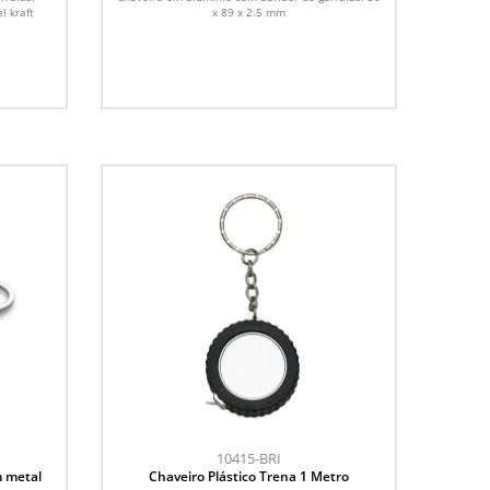
l kraft
x 89 x 2.5 mm
10415-BRI
m metal
Chaveiro Plástico Trena 1 Metro