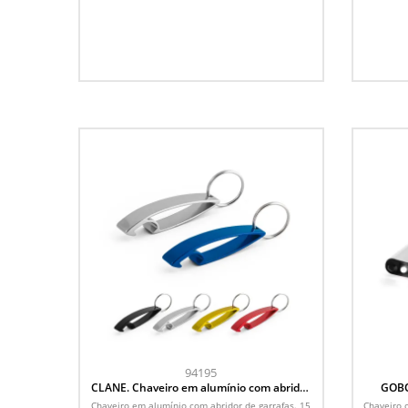
94195
CLANE. Chaveiro em alumínio com abridor
GOBO
de garrafas
Chaveiro em alumínio com abridor de garrafas. 15
Chaveiro 