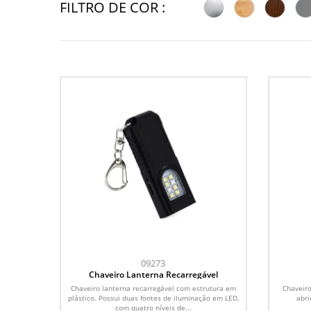
FILTRO DE COR :
09273
Chaveiro Lanterna Recarregável
Chaveiro lanterna recarregável com estrutura em
Chaveir
plástico. Possui duas fontes de iluminação em LED,
abri
com quatro níveis de...