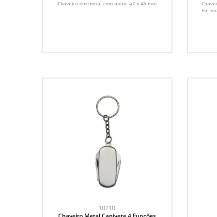
Chaveiro em metal com apito. ø7 x 45 mm
Chavei
Fornec
10210
Chaveiro Metal Canivete 4 Funções