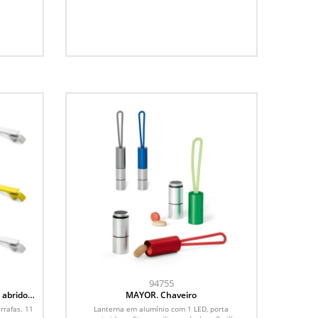
94755
 abridor
MAYOR. Chaveiro
rrafas. 11
Lanterna em alumínio com 1 LED, porta