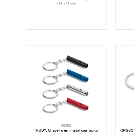
x 68 x 13 mm
93398
TRUDY. Chaveiro em metal com apito
RINGBOL