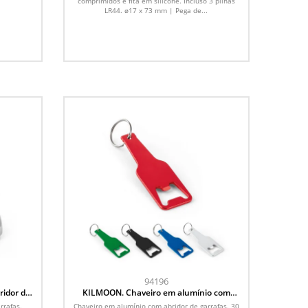
comprimidos e fita em silicone. Incluso 3 pilhas
LR44. ø17 x 73 mm | Pega de...
94196
ridor de
KILMOON. Chaveiro em alumínio com
abridor de garrafas
rrafas.
Chaveiro em alumínio com abridor de garrafas. 30