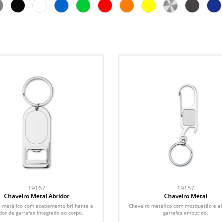
19167
19157
Chaveiro Metal Abridor
Chaveiro Metal
o metálico com acabamento brilhante e
Chaveiro metálico com mosquetão e ab
dor de garrafas integrado ao corpo.
garrafas embutido.