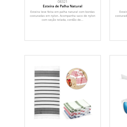
08321
Esteira de Palha Natural
Esteira leve feita em palha natural com bordas
Estei
costuradas em nylon. Acompanha saco de nylon
costura
com seção telada, cordão de...