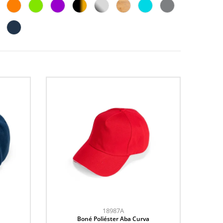
18987A
Boné Poliéster Aba Curva