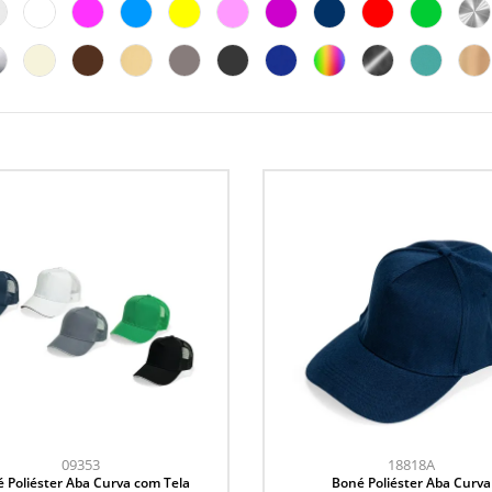
09353
18818A
 Poliéster Aba Curva com Tela
Boné Poliéster Aba Curva