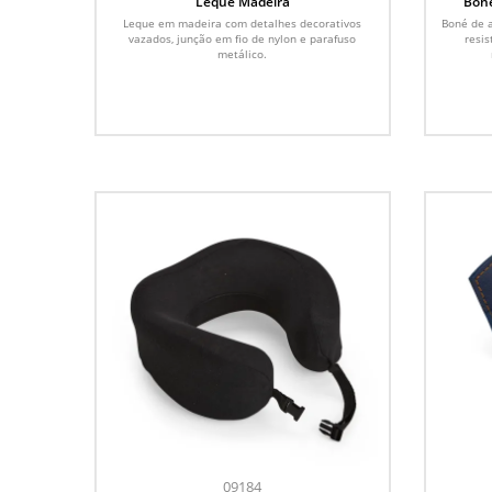
Leque Madeira
Boné
Leque em madeira com detalhes decorativos
Boné de a
vazados, junção em fio de nylon e parafuso
resis
metálico.
09184