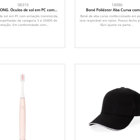
98319
18986
NG. Óculos de sol em PC com
Boné Poliéster Aba Curva com
armação translúcida
de sol em PC com armação translúcida,
Boné de aba curva confeccionado em po
 espelhadas de categoria 3 e UV400 de
tela respirável em nylon. Possui fecho p
roteção. Em conformidade com...
fácil ajuste na parte...