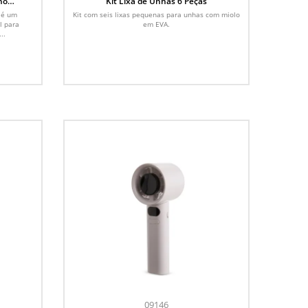
ho
Kit Lixa de Unhas 6 Peças
 é um
Kit com seis lixas pequenas para unhas com miolo
l para
em EVA.
..
09146