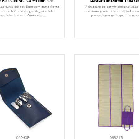
 Poliéster Aba Curva com Tela
Máscara de Dormir Tapa Ol
Personalizada
ba curva em poliéster com parte frontal
A máscara de dormir personalizada
tente a leves respingos dágua e tela
acessório prático e confortável, idea
respirável lateral. Conta com...
proporcionar mais qualidade ao.
06040B
08321B