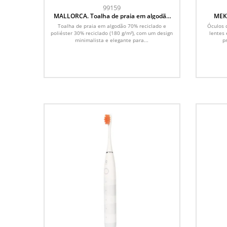
99159
MALLORCA. Toalha de praia em algodão
MEKO
70% reciclado e poliéster 30% reciclado
Toalha de praia em algodão 70% reciclado e
Óculos 
(180 g/m²)
poliéster 30% reciclado (180 g/m²), com um design
lentes
minimalista e elegante para...
p