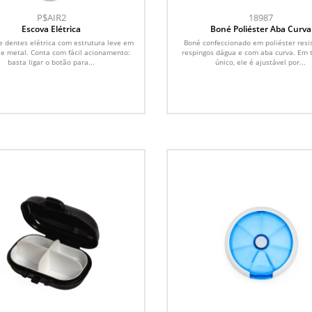
P$AIR2
18987
Escova Elétrica
Boné Poliéster Aba Curva
e dentes elétrica com estrutura leve em
Boné confeccionado em poliéster resi
 e metal. Conta com fácil acionamento:
respingos dágua e com aba curva. Em
basta ligar o botão para...
único, ele é ajustável por...