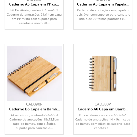
Caderno A5 Capa em PP com
Caderno A5 Capa em Papelão
caneta
Reciclado c/ Caneta
kit Escritório, contendo:\r\n\r\n1
Caderno de anotações em papelão
Caderno de anotações 21x14cm capa
reciclável com suporte para caneta e
em PP misto com suporte para
miolo de 70 folhas pautadas e...
canetas e miolo 70...
CAD390P
CAD380P
Caderno B6 Capa em Bambu
Caderno A6 Capa em Bambu
com caneta (18x13cm)
com caneta (14x09cm)
Kit escritório, contendo:\r\n\r\n1
Kit escritório, contendo:\r\n\r\n1
Caderno de anotações 18x13,5cm
Caderno de anotações 14 x 9cm capa
capa de bambu, com elástico,
de bambu com elástico, suporte para
suporte para canetas e...
canetas e...