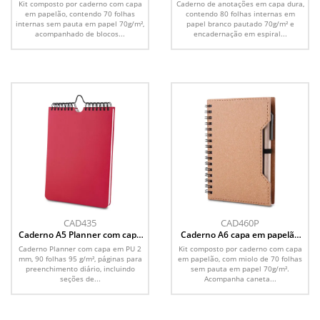
Kit composto por caderno com capa
Caderno de anotações em capa dura,
em papelão, contendo 70 folhas
contendo 80 folhas internas em
internas sem pauta em papel 70g/m²,
papel branco pautado 70g/m² e
acompanhado de blocos...
encadernação em espiral...
CAD435
CAD460P
Caderno A5 Planner com capa
Caderno A6 capa em papelão
em PU
reciclado com caneta
Caderno Planner com capa em PU 2
Kit composto por caderno com capa
mm, 90 folhas 95 g/m², páginas para
em papelão, com miolo de 70 folhas
preenchimento diário, incluindo
sem pauta em papel 70g/m².
seções de...
Acompanha caneta...