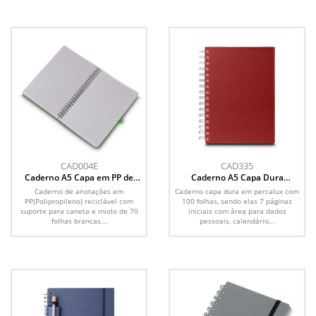
CAD004E
CAD335
Caderno A5 Capa em PP de
Caderno A5 Capa Dura
anotações
Percalux
Caderno de anotações em
Caderno capa dura em percalux com
PP(Polipropileno) reciclável com
100 folhas, sendo elas 7 páginas
suporte para caneta e miolo de 70
iniciais com área para dados
folhas brancas...
pessoais, calendário...