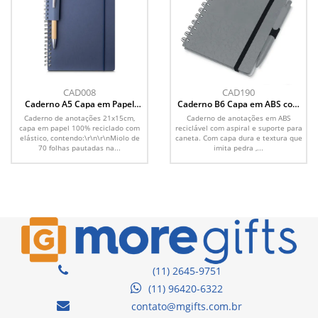
CAD008
CAD190
Caderno A5 Capa em Papel
Caderno B6 Capa em ABS com
Reciclado
Caneta
Caderno de anotações 21x15cm,
Caderno de anotações em ABS
capa em papel 100% reciclado com
reciclável com aspiral e suporte para
elástico, contendo:\r\n\r\nMiolo de
caneta. Com capa dura e textura que
70 folhas pautadas na...
imita pedra ,...
(11) 2645-9751
(11) 96420-6322
contato@mgifts.com.br