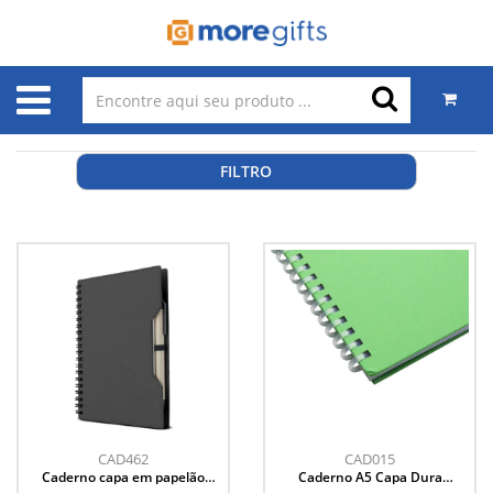
FILTRO
CAD462
CAD015
Caderno capa em papelão
Caderno A5 Capa Dura
reciclado com caneta
(21x14,5)