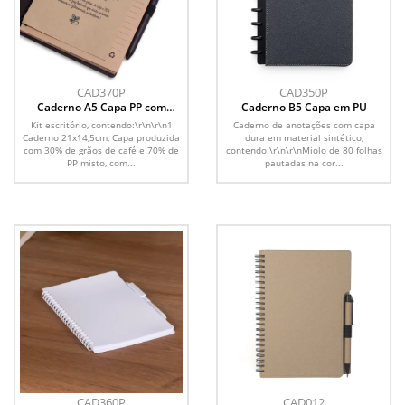
CAD370P
CAD350P
Caderno A5 Capa PP com
Caderno B5 Capa em PU
Caneta
Kit escritório, contendo:\r\n\r\n1
Caderno de anotações com capa
Caderno 21x14,5cm, Capa produzida
dura em material sintético,
com 30% de grãos de café e 70% de
contendo:\r\n\r\nMiolo de 80 folhas
PP misto, com...
pautadas na cor...
CAD360P
CAD012