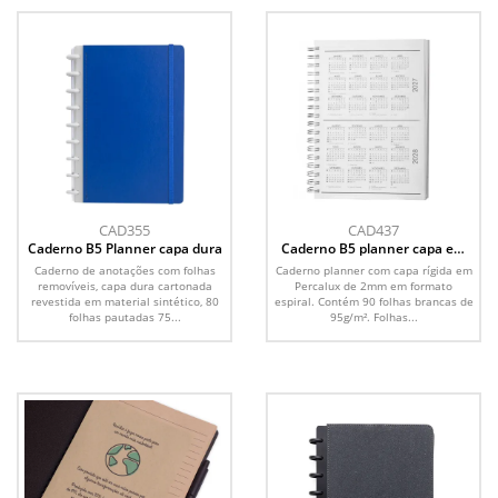
CAD355
CAD437
Caderno B5 Planner capa dura
Caderno B5 planner capa em
Percalux
Caderno de anotações com folhas
Caderno planner com capa rígida em
removíveis, capa dura cartonada
Percalux de 2mm em formato
revestida em material sintético, 80
espiral. Contém 90 folhas brancas de
folhas pautadas 75...
95g/m². Folhas...