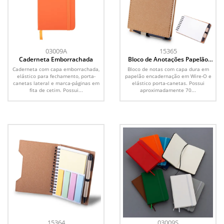
03009A
15365
Caderneta Emborrachada
Bloco de Anotações Papelão
com Caneta
Caderneta com capa emborrachada,
Bloco de notas com capa dura em
elástico para fechamento, porta-
papelão encadernação em Wire-O e
canetas lateral e marca-páginas em
elástico porta-canetas. Possui
fita de cetim. Possui...
aproximadamente 70...
15364
03009S