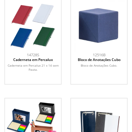
14728S
12516B
Caderneta em Percalux
Bloco de Anotações Cubo
Caderneta em Percalux 21 x 14 sem
Bloco de Anotações Cubo.
Pauta.