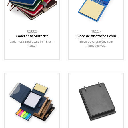
03003
18557
Caderneta Sintética
Bloco de Anotações com
Autoadesivos
Caderneta Sintética 21 x 15 sem
Bloco de Anotações com
Pauta.
Autoadesivos.