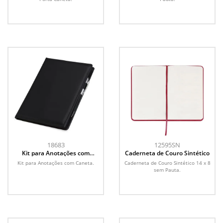
18683
12595SN
Kit para Anotações com
Caderneta de Couro Sintético
Caneta
Kit para Anotações com Caneta.
Caderneta de Couro Sintético 14 x 8
sem Pauta.