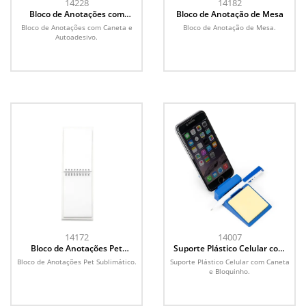
14228
14182
Bloco de Anotações com
Bloco de Anotação de Mesa
Caneta e Autoadesivo
Bloco de Anotações com Caneta e
Bloco de Anotação de Mesa.
Autoadesivo.
14172
14007
Bloco de Anotações Pet
Suporte Plástico Celular com
Sublimático
Caneta e Bloquinho
Bloco de Anotações Pet Sublimático.
Suporte Plástico Celular com Caneta
e Bloquinho.