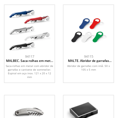
94117
94115
MALBEC. Saca-rolhas em metal
MALTE. Abridor de garrafas
com abridor de garrafas e
com imã
Saca-rolhas em metal com abridor de
Abridor de garrafas com imã. 50 x
canivete de sommelier
garrafas e canivete de sommelier.
105 x 5 mm
Espiral em aço inox. 121 x 20 x 12
mm