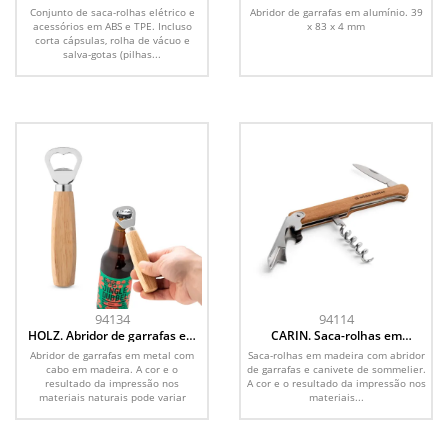
rolhas elétrico e acessórios em
em alumínio
Conjunto de saca-rolhas elétrico e
Abridor de garrafas em alumínio. 39
ABS e TPE
acessórios em ABS e TPE. Incluso
x 83 x 4 mm
corta cápsulas, rolha de vácuo e
salva-gotas (pilhas...
94134
94114
HOLZ. Abridor de garrafas em
CARIN. Saca-rolhas em
metal com cabo em madeira
madeira com abridor de garrafa
Abridor de garrafas em metal com
Saca-rolhas em madeira com abridor
e canivete de sommelier
cabo em madeira. A cor e o
de garrafas e canivete de sommelier.
resultado da impressão nos
A cor e o resultado da impressão nos
materiais naturais pode variar
materiais...
entre...