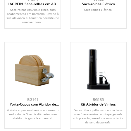
LAGREIN. Saca-rolhas em ABS
Saca-rolhas Elétrico
e zinco com alavanca
Saca-rolhas em ABS e zinco, com
Saca-rolhas Elétrico.
automática para abertura fácil
acabamentos em borracha. Devido à
sua alavanca automática permite-lhe
remover com...
BG141
BG135
Porta-Copos com Abridor de
Kit Abridor de Vinhos
Garrafas
4 Porta copos em bambu no formato
Saca-rolha à pilha vem numa base
redondo de 9cm de diâmetro com
com 3 acessórios: um tapa garrafa
abridor de garrafa em metal.
sob pressão, aerador e um cortador
de selo da garrafa.