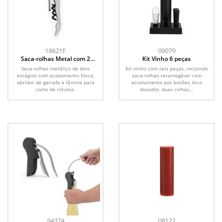
18621F
09079
Saca-rolhas Metal com 2
Kit Vinho 6 peças
Estágios
Saca-rolhas metálico de dois
Kit vinho com seis peças, incluindo
estágios com acabamento fosco,
saca-rolhas recarregável com
abridor de garrafa e lâmina para
acionamento por botões, bico
corte de rótulos.
dosador, duas rolhas...
94374
08122