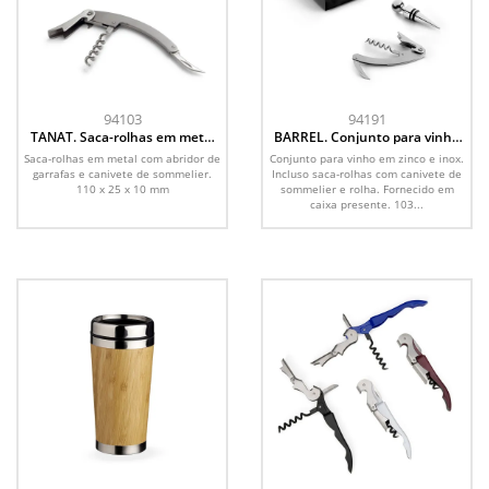
94103
94191
TANAT. Saca-rolhas em metal
BARREL. Conjunto para vinho
com abridor de garrafa
em zinco e inox
Saca-rolhas em metal com abridor de
Conjunto para vinho em zinco e inox.
garrafas e canivete de sommelier.
Incluso saca-rolhas com canivete de
110 x 25 x 10 mm
sommelier e rolha. Fornecido em
caixa presente. 103...