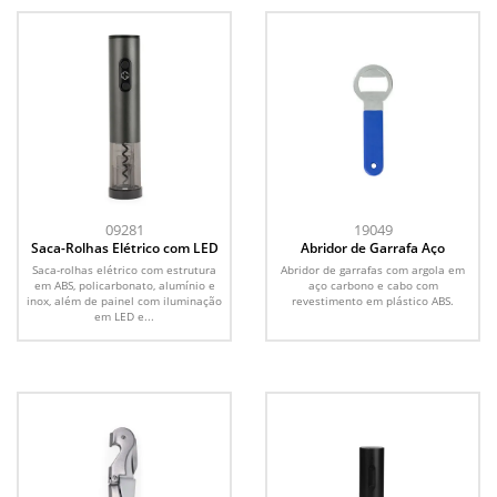
09281
19049
Saca-Rolhas Elétrico com LED
Abridor de Garrafa Aço
Saca-rolhas elétrico com estrutura
Abridor de garrafas com argola em
em ABS, policarbonato, alumínio e
aço carbono e cabo com
inox, além de painel com iluminação
revestimento em plástico ABS.
em LED e...