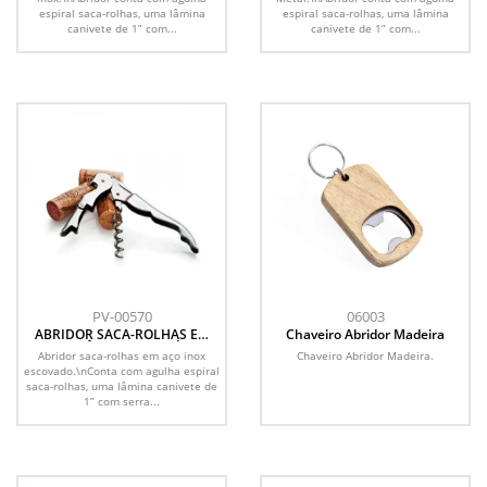
espiral saca-rolhas, uma lâmina
espiral saca-rolhas, uma lâmina
canivete de 1” com...
canivete de 1” com...
PV-00570
06003
ABRIDOR SACA-ROLHAS EM
Chaveiro Abridor Madeira
METAL VÊNETO - 2 ESTÁGIOS
Abridor saca-rolhas em aço inox
Chaveiro Abridor Madeira.
escovado.\nConta com agulha espiral
saca-rolhas, uma lâmina canivete de
1” com serra...