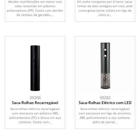
Abridor multifunções em metal com
Kit vinho composto por 4 itens: saca-
cabo revestido em plástico
rolhas de dois estágios em inox, anel
polipropileno (PP). Conta com abridor
corta-gotas (wine collar) em liga de
de tampas de garrafas,...
zinco e...
09286
09282
Saca-Rolhas Recarregável
Saca-Rolhas Elétrico com LED
Saca-rolhas elétrico recarregável
Saca-rolhas elétrico recarregável
com estrutura em plástico ABS,
com estrutura em liga de alumínio,
policarbonato (PC) e broca em aço
ABS, policarbonato e aço carbono,
carbono. Conta com...
além de painel...