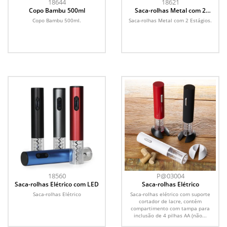
18644
18621
Copo Bambu 500ml
Saca-rolhas Metal com 2
Estágios
Copo Bambu 500ml.
Saca-rolhas Metal com 2 Estágios.
18560
P@03004
Saca-rolhas Elétrico com LED
Saca-rolhas Elétrico
Saca-rolhas Elétrico
Saca-rolhas elétrico com suporte
cortador de lacre, contém
compartimento com tampa para
inclusão de 4 pilhas AA (não...