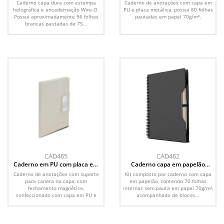
Caderno capa dura com estampa
Caderno de anotações com capa em
holográfica e encadernação Wire-O.
PU e placa metálica, possui 80 folhas
Possui aproximadamente 96 folhas
pautadas em papel 70g/m².
brancas pautadas de 75...
CAD465
CAD462
Caderno em PU com placa em
Caderno capa em papelão
metal
reciclado com caneta
Caderno de anotações com suporte
Kit composto por caderno com capa
para caneta na capa, com
em papelão, contendo 70 folhas
fechamento magnético,
internas sem pauta em papel 70g/m²,
confeccionado com capa em PU e
acompanhado de blocos...
placa...