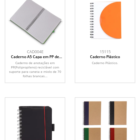
CAD004E
15115
Caderno A5 Capa em PP de
Caderno Plástico
anotações
Caderno de anotações em
Caderno Plástico.
PP(Polipropileno) reciclável com
suporte para caneta e miolo de 70
folhas brancas...