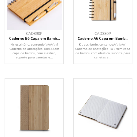
CAD390P
CAD380P
Caderno B6 Capa em Bambu
Caderno A6 Capa em Bambu
com caneta (18x13cm)
com caneta (14x09cm)
Kit escritório, contendo:\r\n\r\n1
Kit escritório, contendo:\r\n\r\n1
Caderno de anotações 18x13,5cm
Caderno de anotações 14 x 9cm capa
capa de bambu, com elástico,
de bambu com elástico, suporte para
suporte para canetas e...
canetas e...