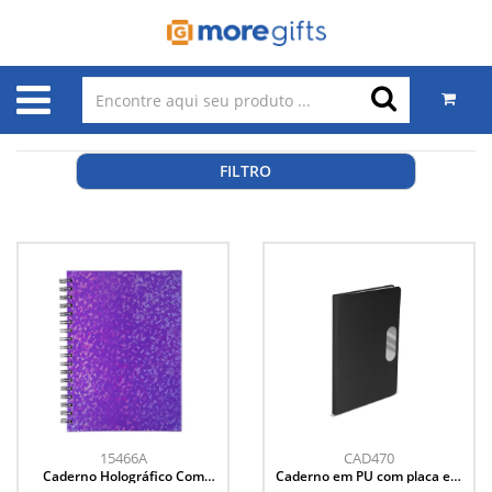
FILTRO
15466A
CAD470
Caderno Holográfico Com
Caderno em PU com placa em
Pauta
metal