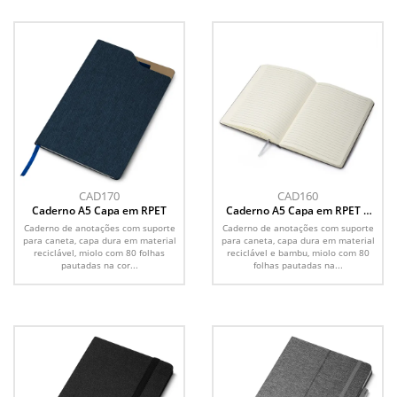
CAD170
CAD160
Caderno A5 Capa em RPET
Caderno A5 Capa em RPET e
Bambu
Caderno de anotações com suporte
Caderno de anotações com suporte
para caneta, capa dura em material
para caneta, capa dura em material
reciclável, miolo com 80 folhas
reciclável e bambu, miolo com 80
pautadas na cor...
folhas pautadas na...