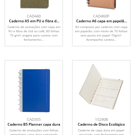
CAD440
CAD460P
Caderno A5 em PU e fibra de
Caderno A6 capa em papelão
café ou chá
reciclado com caneta
Caderno de anotações com capa em
Kit composto por caderno com capa
PU e fibra de chá ou café, 80 folhas
em papelão, com miolo de 70 folhas
70 g/m², engate para caneta com
sem pauta em papel 70g/m².
fechamento...
Acompanha caneta...
CAD355
15290B
Caderno B5 Planner capa dura
Caderno de Disco Ecológico
Caderno de anotações com folhas
Caderno de capa dura em papel
removíveis, capa dura cartonada
reciclado, com fechamento em