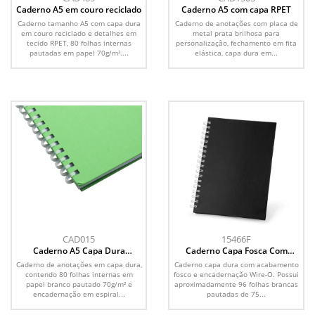
Caderno A5 em couro reciclado
Caderno A5 com capa RPET
Caderno tamanho A5 com capa dura
Caderno de anotações com placa de
em couro reciclado e detalhes em
metal prata brilhosa para
tecido RPET, 80 folhas internas
personalização, fechamento em fita
pautadas em papel 70g/m²....
elástica, capa dura em...
CAD015
15466F
Caderno A5 Capa Dura
Caderno Capa Fosca Com
(21x14,5)
Pauta
Caderno de anotações em capa dura,
Caderno capa dura com acabamento
contendo 80 folhas internas em
fosco e encadernação Wire-O. Possui
papel branco pautado 70g/m² e
aproximadamente 96 folhas brancas
encadernação em espiral...
pautadas de 75...