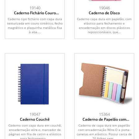
19140
19046
Caderno Fichário Couro
Caderno de Disco
Sintético
Caderno tipo fichário com capa dura
Caderno capa dura em papelão, com
texturizada em couro sintético, fecho
elástico para fechamento e
magnético e plaquinha metálica fixa
encadernação em discos plásticos
à aba....
reposicionáveis, que...
19047
15364
Caderno Couchê
Caderno de Papelão com
Caneta
Caderno com capa dura em couchê,
Caderno de capa dura em papelão
encadernação wire-o, marcador de
com encadernação Wire-O e porta-
páginas em fita de cetim e elástico
canetas em elástico. Possui cerca de
para fechamento....
70 folhas sem...