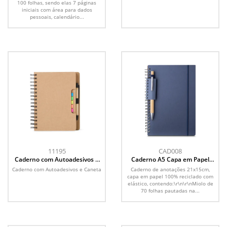
100 folhas, sendo elas 7 páginas
iniciais com área para dados
pessoais, calendário...
11195
CAD008
Caderno com Autoadesivos e
Caderno A5 Capa em Papel
Caneta
Reciclado
Caderno com Autoadesivos e Caneta
Caderno de anotações 21x15cm,
capa em papel 100% reciclado com
elástico, contendo:\r\n\r\nMiolo de
70 folhas pautadas na...