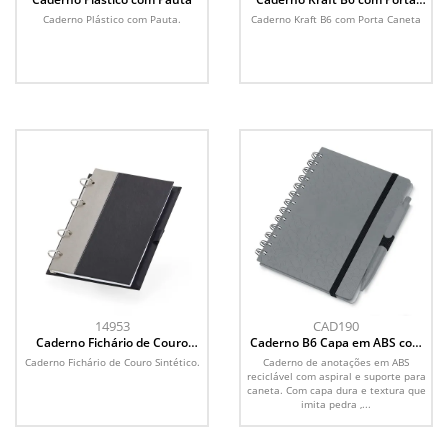
Caneta
Caderno Plástico com Pauta.
Caderno Kraft B6 com Porta Caneta
14953
CAD190
Caderno Fichário de Couro
Caderno B6 Capa em ABS com
Sintético
Caneta
Caderno Fichário de Couro Sintético.
Caderno de anotações em ABS
reciclável com aspiral e suporte para
caneta. Com capa dura e textura que
imita pedra ,...