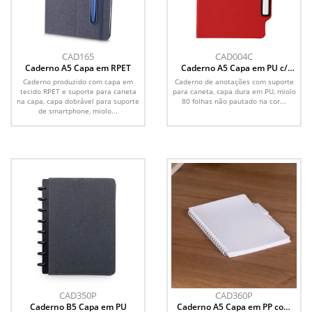
CAD165
CAD004C
Caderno A5 Capa em RPET
Caderno A5 Capa em PU c/
Caneta
Caderno produzido com capa em
Caderno de anotações com suporte
tecido RPET e suporte para caneta
para caneta, capa dura em PU, miolo
na capa, capa dobrável para suporte
80 folhas não pautado na cor...
de smartphone, miolo...
CAD350P
CAD360P
Caderno B5 Capa em PU
Caderno A5 Capa em PP com