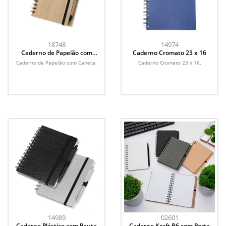
18748
14974
Caderno de Papelão com
Caderno Cromato 23 x 16
Caneta
Caderno de Papelão com Caneta.
Caderno Cromato 23 x 16.
14989
02601
Caderno Plástico com Pauta
Caderno Kraft B6 com Porta