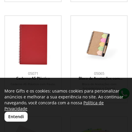
05071
05065
Caderno A5 Plástico
Bloco de Anotações com
Autoadesivos e Caneta
Caderno A5 Plástico com Pauta.
Bloco de Anotações com
Autoadesivos e Caneta.
More Gifts e os cookies: usamos cookies para personalizar
anúncios e melhorar a sua experiência no site. Ao continuar
navegando, você concorda com a nossa
Política de
Privacidade
Entendi