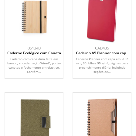
05134B
CAD435
Caderno Ecológico com Caneta
Caderno A5 Planner com capa
em PU
Caderno com capa dura feita em
Caderno Planner com capa em PU 2
bambu, encadernação Wire-O, porta-
mm, 90 folhas 95 g/m², páginas para
canetas e fechamento em elástico.
preenchimento diário, incluindo
Contém...
seções de...