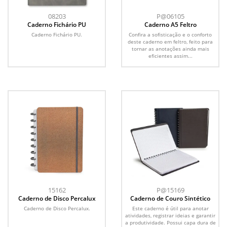
08203
P@06105
Caderno Fichário PU
Caderno A5 Feltro
Caderno Fichário PU.
Confira a sofisticação e o conforto
deste caderno em feltro, feito para
tornar as anotações ainda mais
eficientes assim...
15162
P@15169
Caderno de Disco Percalux
Caderno de Couro Sintético
Caderno de Disco Percalux.
Este caderno é útil para anotar
atividades, registrar ideias e garantir
a produtividade. Possui capa dura de