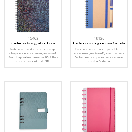
15463
19136
Caderno Holográfico Com
Caderno Ecológico com Caneta
Pauta
Caderno capa dura com estampa
Caderno com capa em papel kraft,
holográfica e encadernação Wire-O.
encadernação Wire-O, elástico para
Possui aproximadamente 80 folhas
fechamento, suporte para canetas
brancas pautadas de 75...
lateral elástico e...