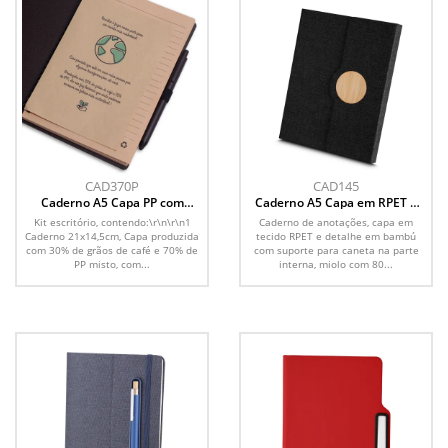
CAD370P
CAD145
Caderno A5 Capa PP com
Caderno A5 Capa em RPET e
Caneta
Detalhe em Bambu
Kit escritório, contendo:\r\n\r\n1
Caderno de anotações, capa em
Caderno 21x14,5cm, Capa produzida
tecido RPET e detalhe em bambú
com 30% de grãos de café e 70% de
com suporte para caneta na parte
PP misto, com...
interna, miolo com 80...