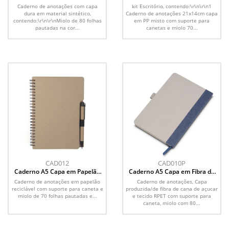
caneta
Caderno de anotações com capa
kit Escritório, contendo:\r\n\r\n1
dura em material sintético,
Caderno de anotações 21x14cm capa
contendo:\r\n\r\nMiolo de 80 folhas
em PP misto com suporte para
pautadas na cor...
canetas e miolo 70...
CAD012
CAD010P
Caderno A5 Capa em Papelão
Caderno A5 Capa em Fibra de
Reciclado c/ Caneta
Cana de Açúcar e RPET
Caderno de anotações em papelão
Caderno de anotações, Capa
reciclável com suporte para caneta e
produzida/de fibra de cana de açucar
miolo de 70 folhas pautadas e...
e tecido RPET com suporte para
caneta, miolo com 80...