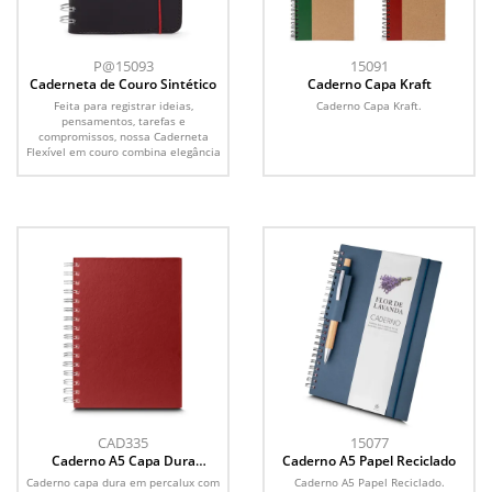
P@15093
15091
Caderneta de Couro Sintético
Caderno Capa Kraft
Feita para registrar ideias,
Caderno Capa Kraft.
pensamentos, tarefas e
compromissos, nossa Caderneta
Flexível em couro combina elegância
e...
CAD335
15077
Caderno A5 Capa Dura
Caderno A5 Papel Reciclado
Percalux
Caderno capa dura em percalux com
Caderno A5 Papel Reciclado.