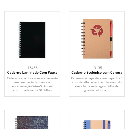
15466
19135
Caderno Laminado Com Pauta
Caderno Ecológico com Caneta
Caderno capa dura com acabamento
Caderno de capa dura em papel kraft
em laminação brilhante e
com detalhe vazado em formato do
encadernação Wire-O. Possui
símbolo da reciclagem, folha de
aproximadamente 96 folhas
guarda colorida,...
brancas...