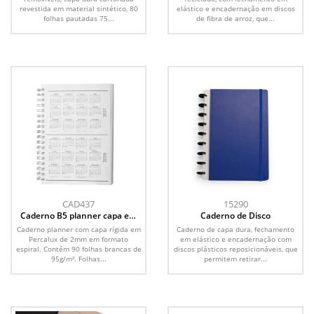
revestida em material sintético, 80
elástico e encadernação em discos
folhas pautadas 75...
de fibra de arroz, que...
CAD437
15290
Caderno B5 planner capa em
Caderno de Disco
Percalux
Caderno planner com capa rígida em
Caderno de capa dura, fechamento
Percalux de 2mm em formato
em elástico e encadernação com
espiral. Contém 90 folhas brancas de
discos plásticos reposicionáveis, que
95g/m². Folhas...
permitem retirar...