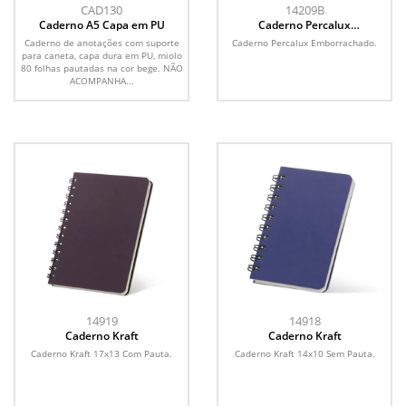
CAD130
14209B
Caderno A5 Capa em PU
Caderno Percalux
Emborrachado
Caderno de anotações com suporte
Caderno Percalux Emborrachado.
para caneta, capa dura em PU, miolo
80 folhas pautadas na cor bege. NÃO
ACOMPANHA...
14919
14918
Caderno Kraft
Caderno Kraft
Caderno Kraft 17x13 Com Pauta.
Caderno Kraft 14x10 Sem Pauta.