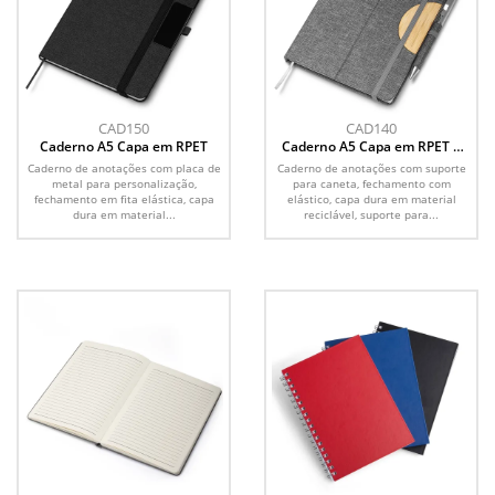
CAD150
CAD140
Caderno A5 Capa em RPET
Caderno A5 Capa em RPET e
detalhe em Bambu
Caderno de anotações com placa de
Caderno de anotações com suporte
metal para personalização,
para caneta, fechamento com
fechamento em fita elástica, capa
elástico, capa dura em material
dura em material...
reciclável, suporte para...