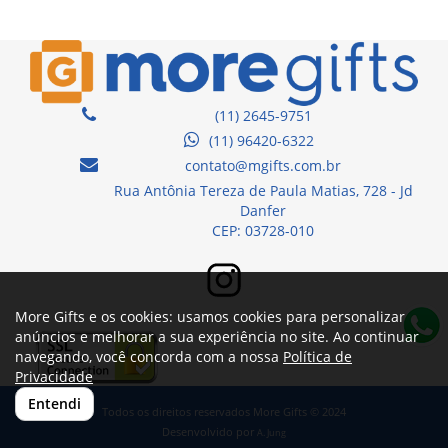
(11) 2645-9751
(11) 96420-6322
contato@mgifts.com.br
Rua Antônia Tereza de Paula Matias, 728 - Jd
Danfer
CEP: 03728-010
More Gifts e os cookies: usamos cookies para personalizar
anúncios e melhorar a sua experiência no site. Ao continuar
navegando, você concorda com a nossa
Política de
Privacidade
Entendi
Todos os direitos reservados More Gifts © 2024
Desenvolvido por
A. Jung