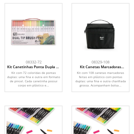
08332-72
08329-108
Kit Canetinhas Ponta Dupla 72
Kit Canetas Marcadoras
Cores
Pontas Duplas 108 Cores
Kit com 72 coloridas de pontas
Kit com 108 canetas marcadoras
duplas: uma fina e outra em formato
feitas em plástico com pontas
de pincel. Cada canetinha possui
duplas: uma fina e outra chanfrada
corpo em plástico e...
grossa. Acompanham bolsa...