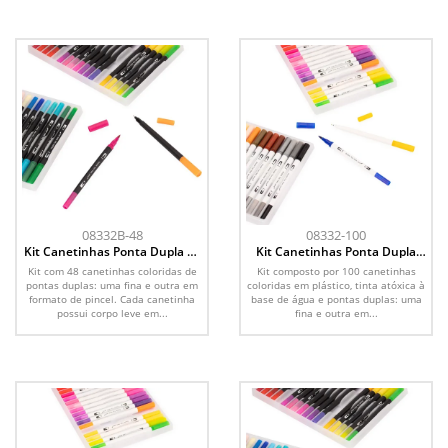
08332B-48
08332-100
Kit Canetinhas Ponta Dupla 48
Kit Canetinhas Ponta Dupla
Cores
100 Cores
Kit com 48 canetinhas coloridas de
Kit composto por 100 canetinhas
pontas duplas: uma fina e outra em
coloridas em plástico, tinta atóxica à
formato de pincel. Cada canetinha
base de água e pontas duplas: uma
possui corpo leve em...
fina e outra em...