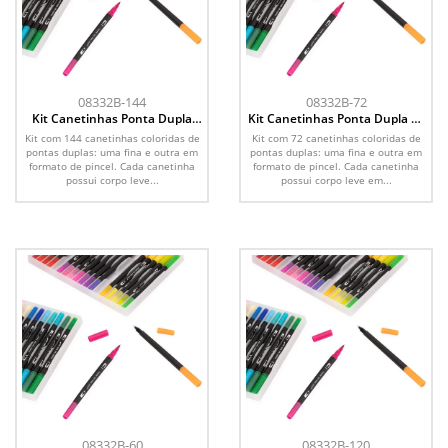
08332B-144
08332B-72
Kit Canetinhas Ponta Dupla
Kit Canetinhas Ponta Dupla 72
144 Cores
Cores
Kit com 144 canetinhas coloridas de
Kit com 72 canetinhas coloridas de
pontas duplas: uma fina e outra em
pontas duplas: uma fina e outra em
formato de pincel. Cada canetinha
formato de pincel. Cada canetinha
possui corpo leve...
possui corpo leve em...
08332B-60
08332B-120