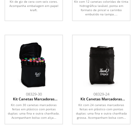
Kit de giz de cera com seis cores.
Kit com 12 canetas coloridas de tinta
Acompanha embalagem em papel
hidrográfica lavável, ponta em
kraft.
formato de pincel e carimbo
embutido na tampa....
08329-30
08329-24
Kit Canetas Marcadoras
Kit Canetas Marcadoras
Pontas Duplas 30 Cores
Pontas Duplas 24 Cores
Kit com 30 canetas marcadoras
Kit com 24 canetas marcadoras
feitas em plástico com pontas
feitas em plástico com pontas
duplas: uma fina e outra chanfrada.
duplas: uma fina e outra chanfrada
Acompanham bolsa com alça...
grossa. Acompanham bolsa com...