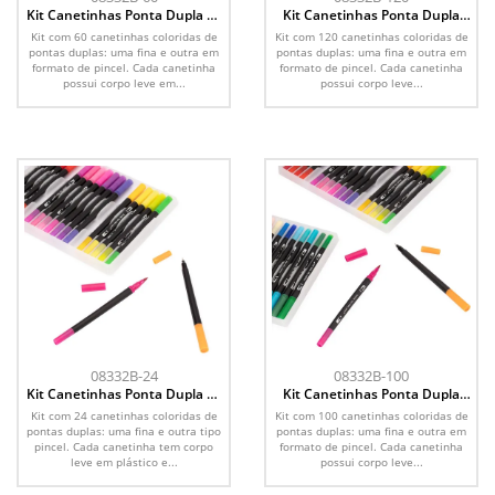
Kit Canetinhas Ponta Dupla 60
Kit Canetinhas Ponta Dupla
Cores
120 Cores
Kit com 60 canetinhas coloridas de
Kit com 120 canetinhas coloridas de
pontas duplas: uma fina e outra em
pontas duplas: uma fina e outra em
formato de pincel. Cada canetinha
formato de pincel. Cada canetinha
possui corpo leve em...
possui corpo leve...
08332B-24
08332B-100
Kit Canetinhas Ponta Dupla 24
Kit Canetinhas Ponta Dupla
Cores
100 Cores
Kit com 24 canetinhas coloridas de
Kit com 100 canetinhas coloridas de
pontas duplas: uma fina e outra tipo
pontas duplas: uma fina e outra em
pincel. Cada canetinha tem corpo
formato de pincel. Cada canetinha
leve em plástico e...
possui corpo leve...