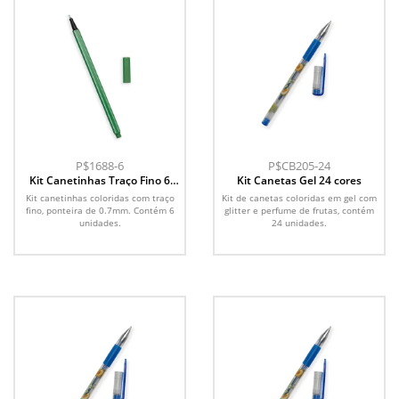
P$1688-6
P$CB205-24
Kit Canetinhas Traço Fino 6
Kit Canetas Gel 24 cores
cores
Kit canetinhas coloridas com traço
Kit de canetas coloridas em gel com
fino, ponteira de 0.7mm. Contém 6
glitter e perfume de frutas, contém
unidades.
24 unidades.