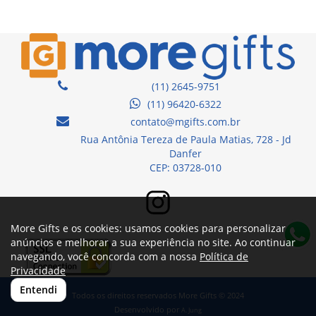
(11) 2645-9751
(11) 96420-6322
contato@mgifts.com.br
Rua Antônia Tereza de Paula Matias, 728 - Jd
Danfer
CEP: 03728-010
More Gifts e os cookies: usamos cookies para personalizar
anúncios e melhorar a sua experiência no site. Ao continuar
navegando, você concorda com a nossa
Política de
Privacidade
Entendi
Todos os direitos reservados More Gifts © 2024
Desenvolvido por
A. Jung