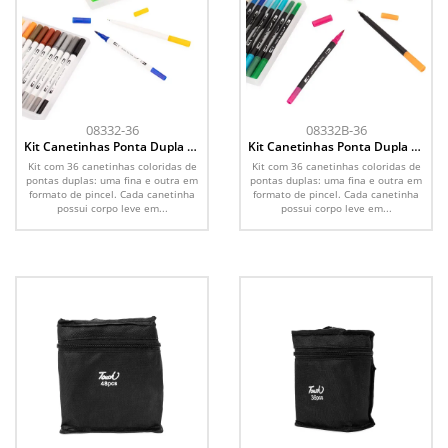
08332-36
08332B-36
Kit Canetinhas Ponta Dupla 36
Kit Canetinhas Ponta Dupla 36
Cores
Cores
Kit com 36 canetinhas coloridas de
Kit com 36 canetinhas coloridas de
pontas duplas: uma fina e outra em
pontas duplas: uma fina e outra em
formato de pincel. Cada canetinha
formato de pincel. Cada canetinha
possui corpo leve em...
possui corpo leve em...