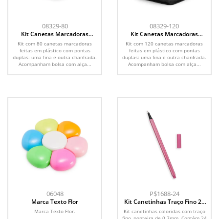
08329-80
08329-120
Kit Canetas Marcadoras
Kit Canetas Marcadoras
Pontas Duplas com 80 Cores
Pontas Duplas com 120 Cores
Kit com 80 canetas marcadoras
Kit com 120 canetas marcadoras
feitas em plástico com pontas
feitas em plástico com pontas
duplas: uma fina e outra chanfrada.
duplas: uma fina e outra chanfrada.
Acompanham bolsa com alça...
Acompanham bolsa com alça...
06048
P$1688-24
Marca Texto Flor
Kit Canetinhas Traço Fino 24
cores
Marca Texto Flor.
Kit canetinhas coloridas com traço
fino, ponteira de 0.7mm. Contém 24