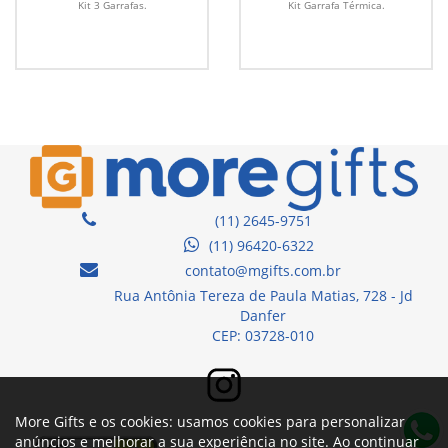
Kit 3 Garrafas.
Kit Garrafa Térmica.
(11) 2645-9751
(11) 96420-6322
contato@mgifts.com.br
Rua Antônia Tereza de Paula Matias, 728 - Jd
Danfer
CEP: 03728-010
More Gifts e os cookies: usamos cookies para personalizar
anúncios e melhorar a sua experiência no site. Ao continuar