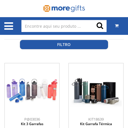
FILTRO
P@03036
KIT18639
Kit 3 Garrafas
Kit Garrafa Térmica