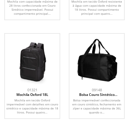
Mochila com capacidade máxima de
Mochila em tecido Oxford resistente
28 litros confeccionada em Couro
à água com capacidade máxima de
Sintético impermeável. Possui
18 litros. Possui compartimento
compartimento principal...
principal com quatro...
01321
09148
Mochila Oxford 18L
Bolsa Couro Sintético
Expansível 36L
Mochila em tecido Oxford
Bolsa impermeável confeccionada
impermeável com detalhes em couro
em couro sintético, fechamento em
sintético e capacidade máxima de 18
zíper e capacidade máxima de 36L
litros. Possui quatro...
quando o...