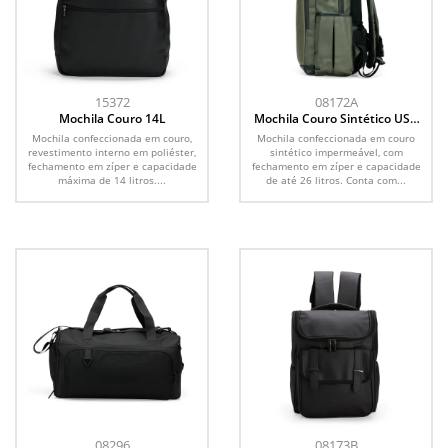
15372
08172A
Mochila Couro 14L
Mochila Couro Sintético USB
26L
Mochila confeccionada em couro,
Mochila confeccionada em couro
revestimento interno em poliéster,
sintético impermeável, com
fechamento em zíper e capacidade
fechamento em zíper e capacidade
máxima de 14 litros....
de até 26 litros. Conta com...
08296
08173B