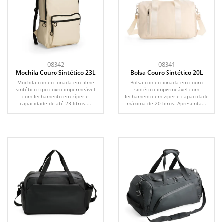
08342
08341
Mochila Couro Sintético 23L
Bolsa Couro Sintético 20L
Mochila confeccionada em filme
Bolsa confeccionada em couro
sintético tipo couro impermeável
sintético impermeável com
com fechamento em zíper e
fechamento em zíper e capacidade
capacidade de até 23 litros....
máxima de 20 litros. Apresenta...