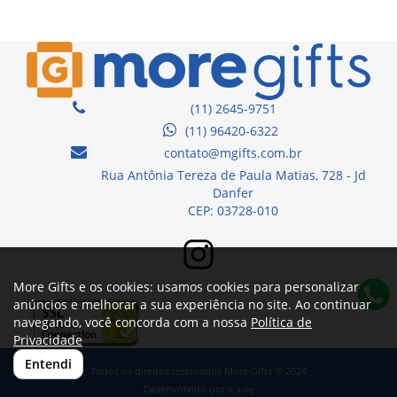
(11) 2645-9751
(11) 96420-6322
contato@mgifts.com.br
Rua Antônia Tereza de Paula Matias, 728 - Jd
Danfer
CEP: 03728-010
More Gifts e os cookies: usamos cookies para personalizar
anúncios e melhorar a sua experiência no site. Ao continuar
navegando, você concorda com a nossa
Política de
Privacidade
Entendi
Todos os direitos reservados More Gifts © 2024
Desenvolvido por
A. Jung