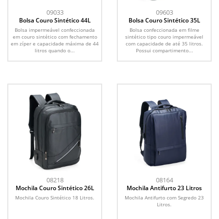
09033
09603
Bolsa Couro Sintético 44L
Bolsa Couro Sintético 35L
Bolsa impermeável confeccionada
Bolsa confeccionada em filme
em couro sintético com fechamento
sintético tipo couro impermeável
em zíper e capacidade máxima de 44
com capacidade de até 35 litros.
litros quando o...
Possui compartimento...
08218
08164
Mochila Couro Sintético 26L
Mochila Antifurto 23 Litros
Mochila Couro Sintético 18 Litros.
Mochila Antifurto com Segredo 23
Litros.