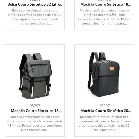
Bolsa Couro Sintético 32 Litros
Mochila Couro Sintético 18
Litros
Bolsa confeccionada em couro
Mochila confeccionada em couro
sintético com capacidade de até 32
sintético impermeável com
litros. Apresenta compartimento
capacidade de até 18 litros. Possui
interno com bolso de...
compartimento interno para...
08297
15297
Mochila Couro Sintético 18
Mochila Couro Sintético 20
Litros
Litros
Mochila confeccionada em couro
Mochila feita em couro sintético
sintético com capacidade máxima de
impermeável, com fechamento em
18 litros. Possui abertura com zíper,
zíper e capacidade máxima de 20
tiras frontais em...
litros. Apresenta...