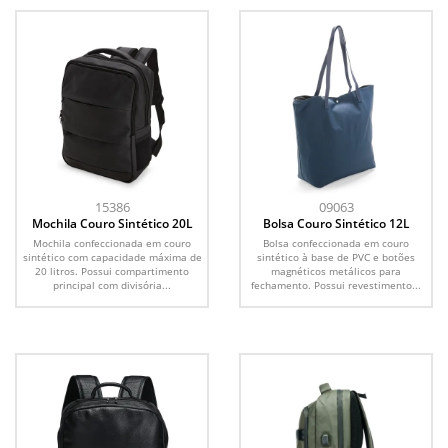
15386
09063
Mochila Couro Sintético 20L
Bolsa Couro Sintético 12L
Mochila confeccionada em couro
Bolsa confeccionada em couro
sintético com capacidade máxima de
sintético à base de PVC e botões
20 litros. Possui compartimento
magnéticos metálicos para
principal com divisória...
fechamento. Possui revestimento...