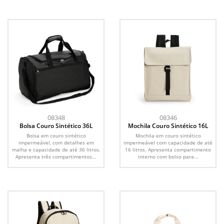
08348
08346
Bolsa Couro Sintético 36L
Mochila Couro Sintético 16L
Bolsa em couro sintético
Mochila em couro sintético
impermeável, com detalhes em
impermeável com capacidade de até
malha e capacidade de até 36 litros.
16 litros. Apresenta compartimento
Apresenta três compartimentos...
interno com bolso para...