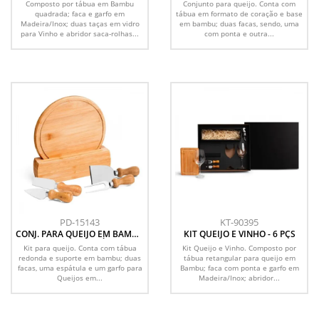
Composto por tábua em Bambu
Conjunto para queijo. Conta com
quadrada; faca e garfo em
tábua em formato de coração e base
Madeira/Inox; duas taças em vidro
em bambu; duas facas, sendo, uma
para Vinho e abridor saca-rolhas...
com ponta e outra...
PD-15143
KT-90395
CONJ. PARA QUEIJO EM BAMBU
KIT QUEIJO E VINHO - 6 PÇS
/ MADEIRA / INOX CÓRDOBA -
Kit para queijo. Conta com tábua
Kit Queijo e Vinho. Composto por
6 PÇS
redonda e suporte em bambu; duas
tábua retangular para queijo em
facas, uma espátula e um garfo para
Bambu; faca com ponta e garfo em
Queijos em...
Madeira/Inox; abridor...