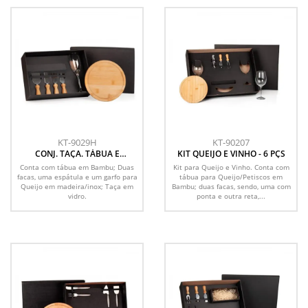
KT-9029H
KT-90207
CONJ. TAÇA. TÁBUA E
KIT QUEIJO E VINHO - 6 PÇS
UTENSILIOS - 6 PEÇAS
Conta com tábua em Bambu; Duas
Kit para Queijo e Vinho. Conta com
facas, uma espátula e um garfo para
tábua para Queijo/Petiscos em
Queijo em madeira/inox; Taça em
Bambu; duas facas, sendo, uma com
vidro.
ponta e outra reta,...