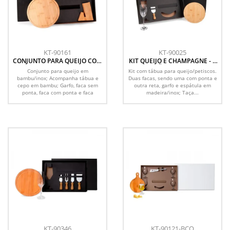
KT-90161
KT-90025
CONJUNTO PARA QUEIJO COM
KIT QUEIJO E CHAMPAGNE - 6
CEPO EM BAMBU / INOX - 6
PÇS - NÃO ACOMPANHA
Conjunto para queijo em
Kit com tábua para queijo/petiscos.
PÇS
GARRAFA
bambu/inox; Acompanha tábua e
Duas facas, sendo uma com ponta e
cepo em bambu; Garfo, faca sem
outra reta, garfo e espátula em
ponta, faca com ponta e faca
madeira/inox; Taça...
quadrada...
KT-90346
KT-90121-BCO