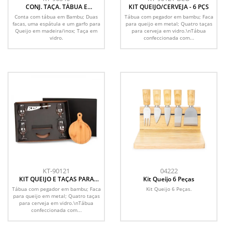
CONJ. TAÇA. TÁBUA E
KIT QUEIJO/CERVEJA - 6 PÇS
UTENSILIOS - 6 PEÇAS
Conta com tábua em Bambu; Duas
Tábua com pegador em bambu; Faca
facas, uma espátula e um garfo para
para queijo em metal; Quatro taças
Queijo em madeira/inox; Taça em
para cerveja em vidro.\nTábua
vidro.
confeccionada com...
KT-90121
04222
KIT QUEIJO E TAÇAS PARA
Kit Queijo 6 Peças
CERVEJA - 6 PÇS
Tábua com pegador em bambu; Faca
Kit Queijo 6 Peças.
para queijo em metal; Quatro taças
para cerveja em vidro.\nTábua
confeccionada com...