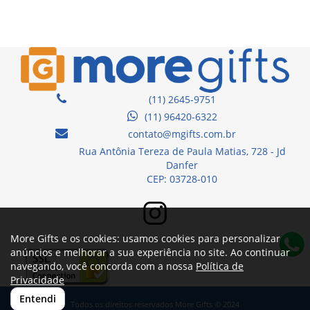
(11) 2645-9751
(11) 96420-6322
contato@mgifts.com.br
Rua Antônia Tereza de Paula Matias, 728 - Jd
Danfer
CEP: 03728-010
More Gifts e os cookies: usamos cookies para personalizar
anúncios e melhorar a sua experiência no site. Ao continuar
navegando, você concorda com a nossa
Política de
Privacidade
Entendi
Todos os direitos reservados More Gifts © 2024