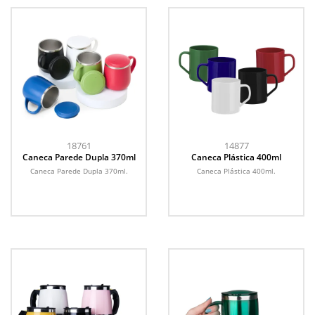
18761
14877
Caneca Parede Dupla 370ml
Caneca Plástica 400ml
Caneca Parede Dupla 370ml.
Caneca Plástica 400ml.