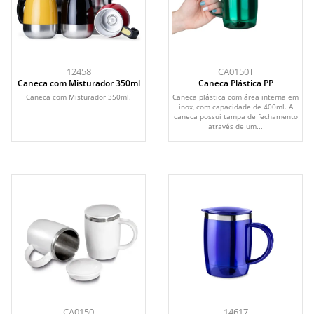
12458
CA0150T
Caneca com Misturador 350ml
Caneca Plástica PP
Caneca com Misturador 350ml.
Caneca plástica com área interna em
inox, com capacidade de 400ml. A
caneca possui tampa de fechamento
através de um...
CA0150
14617