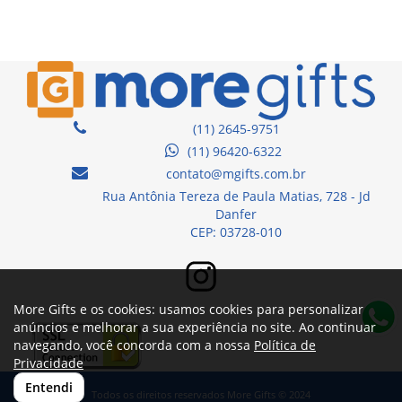
(11) 2645-9751
(11) 96420-6322
contato@mgifts.com.br
Rua Antônia Tereza de Paula Matias, 728 - Jd
Danfer
CEP: 03728-010
More Gifts e os cookies: usamos cookies para personalizar
anúncios e melhorar a sua experiência no site. Ao continuar
navegando, você concorda com a nossa
Política de
Privacidade
Entendi
Todos os direitos reservados More Gifts © 2024