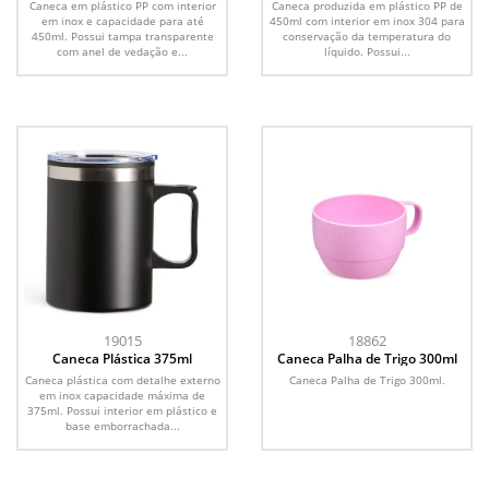
Caneca em plástico PP com interior
Caneca produzida em plástico PP de
em inox e capacidade para até
450ml com interior em inox 304 para
450ml. Possui tampa transparente
conservação da temperatura do
com anel de vedação e...
líquido. Possui...
19015
18862
Caneca Plástica 375ml
Caneca Palha de Trigo 300ml
Caneca plástica com detalhe externo
Caneca Palha de Trigo 300ml.
em inox capacidade máxima de
375ml. Possui interior em plástico e
base emborrachada...