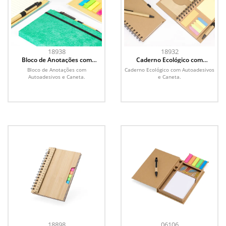
18938
18932
Bloco de Anotações com
Caderno Ecológico com
Autoadesivos e Caneta
Autoadesivos e Caneta
Bloco de Anotações com
Caderno Ecológico com Autoadesivos
Autoadesivos e Caneta.
e Caneta.
18898
06106