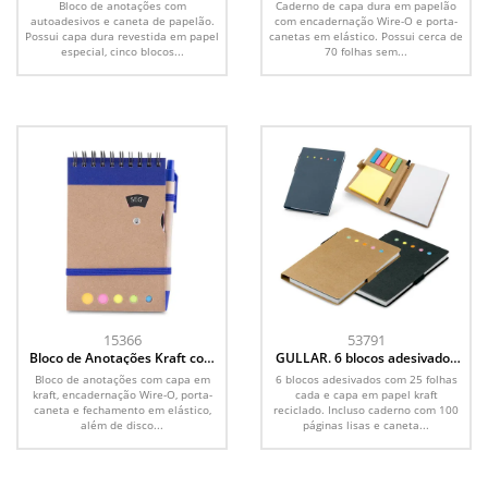
Bloco de anotações com
Caderno de capa dura em papelão
autoadesivos e caneta de papelão.
com encadernação Wire-O e porta-
Possui capa dura revestida em papel
canetas em elástico. Possui cerca de
especial, cinco blocos...
70 folhas sem...
15366
53791
Bloco de Anotações Kraft com
GULLAR. 6 blocos adesivados
Caneta
com 25 folhas cada e capa em
Bloco de anotações com capa em
6 blocos adesivados com 25 folhas
papel kraft reciclado
kraft, encadernação Wire-O, porta-
cada e capa em papel kraft
caneta e fechamento em elástico,
reciclado. Incluso caderno com 100
além de disco...
páginas lisas e caneta...