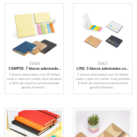
53426
53421
CAMPOS. 7 blocos adesivados
LINS. 5 blocos adesivados com
com 25 folhas
20 folhas em cartão
7 blocos adesivados com 25 folhas
5 blocos adesivados com 20 folhas
cada e capa em cartão. Este produto
cada e capa em cartão. Este produto
é feito de material provenientede
é feito de material provenientede
gestão florestal...
gestão florestal...