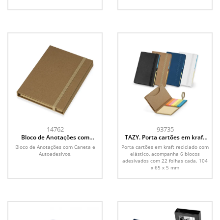
14762
93735
Bloco de Anotações com
TAZY. Porta cartões em kraft
Caneta e Autoadesivos
reciclado com elástico
Bloco de Anotações com Caneta e
Porta cartões em kraft reciclado com
Autoadesivos.
elástico, acompanha 6 blocos
adesivados com 22 folhas cada. 104
x 65 x 5 mm