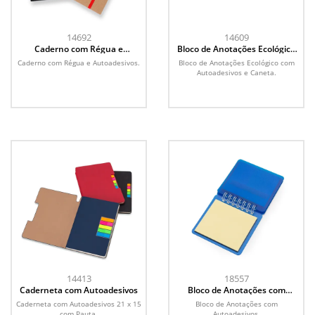
14692
14609
Caderno com Régua e
Bloco de Anotações Ecológico
Autoadesivos
com Autoadesivos e Caneta
Caderno com Régua e Autoadesivos.
Bloco de Anotações Ecológico com
Autoadesivos e Caneta.
14413
18557
Caderneta com Autoadesivos
Bloco de Anotações com
Autoadesivos
Caderneta com Autoadesivos 21 x 15
Bloco de Anotações com
com Pauta.
Autoadesivos.