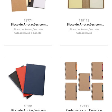
13774
11911S
Bloco de Anotações com
Bloco de Anotações com
Autoadesivos e Caneta
Autoadesivos
Bloco de Anotações com
Bloco de Anotações com
Autoadesivos e Caneta.
Autoadesivos
10191
12330
Bloco de Anotações com
Caderneta com Caneta e