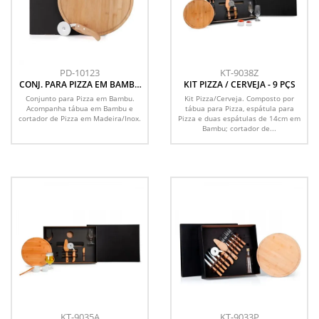
PD-10123
KT-9038Z
CONJ. PARA PIZZA EM BAMBU
KIT PIZZA / CERVEJA - 9 PÇS
NAPOLI 35CM - 2 PÇS.
Conjunto para Pizza em Bambu.
Kit Pizza/Cerveja. Composto por
Acompanha tábua em Bambu e
tábua para Pizza, espátula para
cortador de Pizza em Madeira/Inox.
Pizza e duas espátulas de 14cm em
Bambu; cortador de...
KT-9035A
KT-9033P