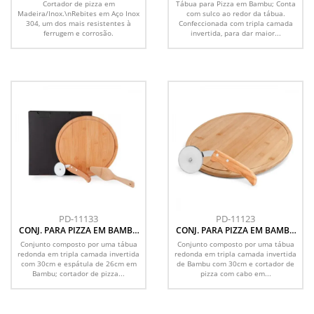
Cortador de pizza em
Tábua para Pizza em Bambu; Conta
Madeira/Inox.\nRebites em Aço Inox
com sulco ao redor da tábua.
304, um dos mais resistentes à
Confeccionada com tripla camada
ferrugem e corrosão.
invertida, para dar maior...
PD-11133
PD-11123
CONJ. PARA PIZZA EM BAMBU
CONJ. PARA PIZZA EM BAMBU
NAPOLI 30 CM - 3 PÇS
NAPOLI 30 CM - 2 PÇS
Conjunto composto por uma tábua
Conjunto composto por uma tábua
redonda em tripla camada invertida
redonda em tripla camada invertida
com 30cm e espátula de 26cm em
de Bambu com 30cm e cortador de
Bambu; cortador de pizza...
pizza com cabo em...