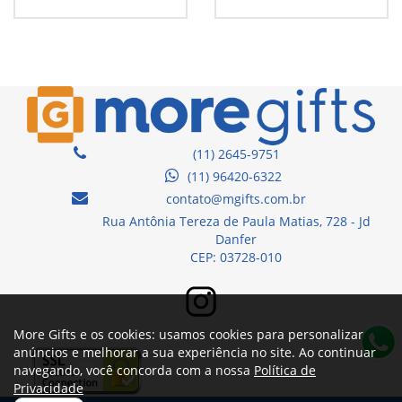
(11) 2645-9751
(11) 96420-6322
contato@mgifts.com.br
Rua Antônia Tereza de Paula Matias, 728 - Jd
Danfer
CEP: 03728-010
More Gifts e os cookies: usamos cookies para personalizar
anúncios e melhorar a sua experiência no site. Ao continuar
navegando, você concorda com a nossa
Política de
Privacidade