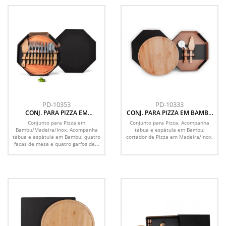
PD-10353
PD-10333
CONJ. PARA PIZZA EM
CONJ. PARA PIZZA EM BAMBU
BAMBU/MADEIRA/INOX 35 CM
35 CM - 3 PÇS
Conjunto para Pizza em
Conjunto para Pizza. Acompanha
- 11 PÇS
Bambu/Madeira/Inox. Acompanha
tábua e espátula em Bambu;
tábua e espátula em Bambu; quatro
cortador de Pizza em Madeira/Inox.
facas de mesa e quatro garfos de...