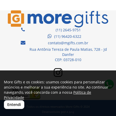
(11) 2645-9751
(11) 96420-6322
contato@mgifts.com.br
Rua Antônia Tereza de Paula Matias, 728 - Jd
Danfer
CEP: 03728-010
More Gifts e os cookies: usamos cookies para personalizar
anúncios e melhorar a sua experiência no site. Ao continuar
navegando, você concorda com a nossa
Política de
Privacidade
Entendi
Todos os direitos reservados More Gifts © 2024
Desenvolvido por
A. Jung