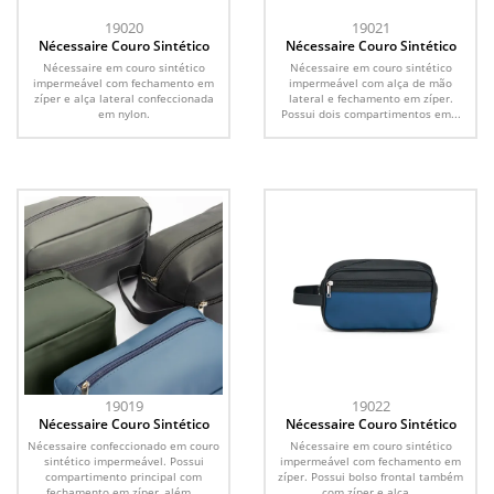
19020
19021
Nécessaire Couro Sintético
Nécessaire Couro Sintético
Nécessaire em couro sintético
Nécessaire em couro sintético
impermeável com fechamento em
impermeável com alça de mão
zíper e alça lateral confeccionada
lateral e fechamento em zíper.
em nylon.
Possui dois compartimentos em...
19019
19022
Nécessaire Couro Sintético
Nécessaire Couro Sintético
Nécessaire confeccionado em couro
Nécessaire em couro sintético
sintético impermeável. Possui
impermeável com fechamento em
compartimento principal com
zíper. Possui bolso frontal também
fechamento em zíper, além...
com zíper e alça...