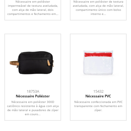
Nécessaire em poliéster
Nécessaire em poliéster de textura
impermeável de textura aveludada,
aveludada, com alça de mão lateral,
com alça de mão lateral, dois
compartimento único com bolso
compartimentos e fechamento em...
interno e...
18753A
15432
Nécessaire Poliéster
Nécessaire PVC
Nécessaire em poliéster 300D
Nécessaire confeccionada em PVC
catiônico resistente à água com alça
transparente com fechamento em
de mão lateral e puxadores de zíper
zíper.
em couro...