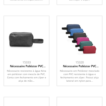
15333
15320
Nécessaire Poliéster PVC
Nécessaire Poliéster PVC
Mescla
Mescla
Nécessaire resistente à água feita
Nécessaire em Poliéster mesclado
em poliéster com mescla de PVC.
com PVC resistente à água e
Conta com fechamento em zíper e
fechamento em zíper. Possui alça
alça de mão...
lateral em nylon para...