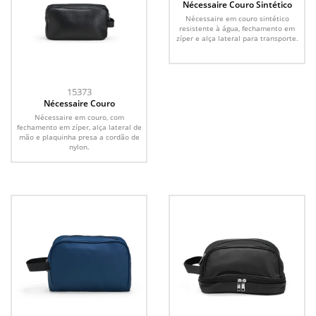
Nécessaire Couro Sintético
Nécessaire em couro sintético
resistente à água, fechamento em
zíper e alça lateral para transporte.
15373
Nécessaire Couro
Nécessaire em couro, com
fechamento em zíper, alça lateral de
mão e plaquinha presa a cordão de
nylon.