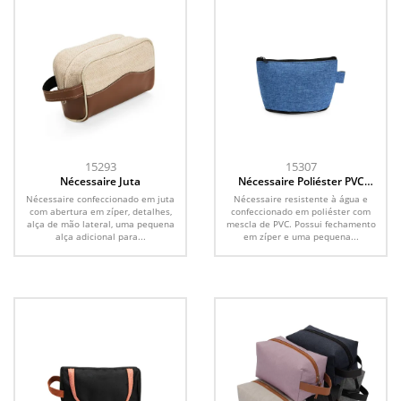
15293
15307
Nécessaire Juta
Nécessaire Poliéster PVC
Mescla
Nécessaire confeccionado em juta
Nécessaire resistente à água e
com abertura em zíper, detalhes,
confeccionado em poliéster com
alça de mão lateral, uma pequena
mescla de PVC. Possui fechamento
alça adicional para...
em zíper e uma pequena...