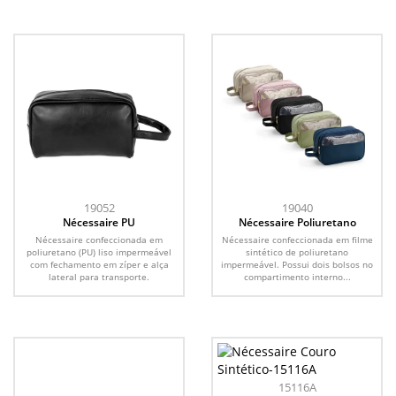
19052
19040
Nécessaire PU
Nécessaire Poliuretano
Nécessaire confeccionada em
Nécessaire confeccionada em filme
poliuretano (PU) liso impermeável
sintético de poliuretano
com fechamento em zíper e alça
impermeável. Possui dois bolsos no
lateral para transporte.
compartimento interno...
15116A