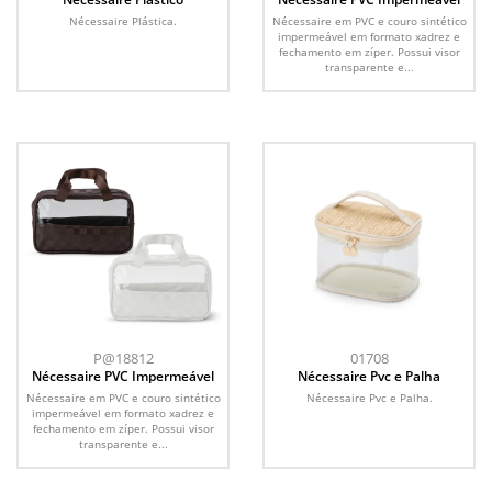
Nécessaire Plástica.
Nécessaire em PVC e couro sintético
impermeável em formato xadrez e
fechamento em zíper. Possui visor
transparente e...
P@18812
01708
Nécessaire PVC Impermeável
Nécessaire Pvc e Palha
Nécessaire em PVC e couro sintético
Nécessaire Pvc e Palha.
impermeável em formato xadrez e
fechamento em zíper. Possui visor
transparente e...