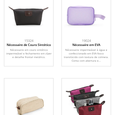
15324
19024
Nécessaire de Couro Sintético
Nécessaire em EVA
Nécessaire em couro sintético
Nécessaire impermeável à água e
impermeável e fechamento em zíper
confeccionado em EVA fosco
e detalhe frontal metálico.
translúcido com textura de colmeia.
Conta com abertura e...