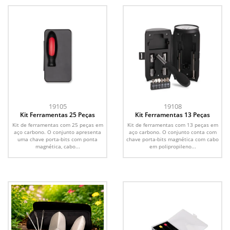
19105
19108
Kit Ferramentas 25 Peças
Kit Ferramentas 13 Peças
Kit de ferramentas com 25 peças em
Kit de ferramentas com 13 peças em
aço carbono. O conjunto apresenta
aço carbono. O conjunto conta com
uma chave porta-bits com ponta
chave porta-bits magnética com cabo
magnética, cabo...
em polipropileno...