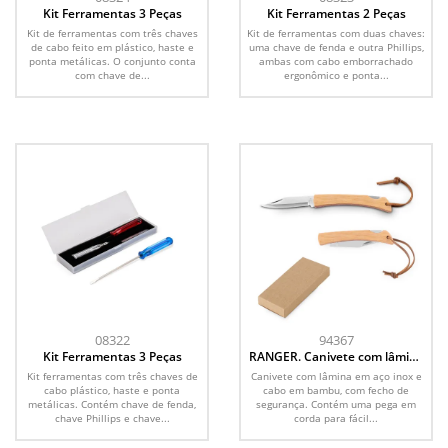
Kit Ferramentas 3 Peças
Kit Ferramentas 2 Peças
Kit de ferramentas com três chaves
Kit de ferramentas com duas chaves:
de cabo feito em plástico, haste e
uma chave de fenda e outra Phillips,
ponta metálicas. O conjunto conta
ambas com cabo emborrachado
com chave de...
ergonômico e ponta...
08322
94367
Kit Ferramentas 3 Peças
RANGER. Canivete com lâmina
metálica em aço inox e cabo
Kit ferramentas com três chaves de
Canivete com lâmina em aço inox e
em bambu
cabo plástico, haste e ponta
cabo em bambu, com fecho de
metálicas. Contém chave de fenda,
segurança. Contém uma pega em
chave Phillips e chave...
corda para fácil...