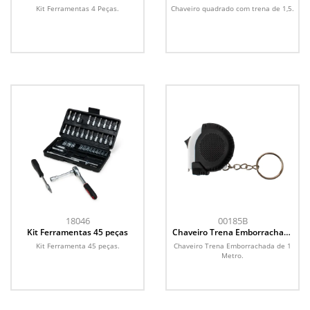
Kit Ferramentas 4 Peças.
Chaveiro quadrado com trena de 1,5.
18046
00185B
Kit Ferramentas 45 peças
Chaveiro Trena Emborrachada
de 1 Metro
Kit Ferramenta 45 peças.
Chaveiro Trena Emborrachada de 1
Metro.