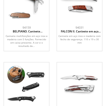
94159
94031
BELPIANO. Canivete
FALCON II. Canivete em aço
multifunções com 5 funções
inox e madeira
Canivete multifunções em aço inox e
Canivete em aço inox e madeira com
em aço inox e madeira
madeira com 5 funções. Fornecido
fecho de segurança. 110 x 19 x 30
em caixa presente. A cor e o
mm
resultado da...