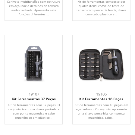
Canivete multifunções com estrutura
Kit de ferramentas composto por
em aço inox e detalhes de textura
quatro itens: chave de teste de
emborrachada. Apresenta sete
tensão com ponta de fenda, chave
funções diferentes:...
com cabo plástico e...
19107
19106
Kit Ferramentas 37 Peças
Kit Ferramentas 16 Peças
Kit de ferramentas com 37 peças. O
Kit de ferramentas com 16 peças em
conjunto traz uma chave porta-bits
aço carbono. O conjunto apresenta
com ponta magnética e cabo
uma chave porta-bits com ponta
ergonômico em plástico...
magnética, cabo...