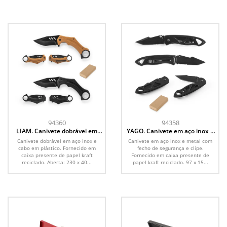
94360
94358
LIAM. Canivete dobrável em
YAGO. Canivete em aço inox e
aço inox e cabo em plástico
metal com fecho de segurança
Canivete dobrável em aço inox e
Canivete em aço inox e metal com
cabo em plástico. Fornecido em
fecho de segurança e clipe.
caixa presente de papel kraft
Fornecido em caixa presente de
reciclado. Aberta: 230 x 40...
papel kraft reciclado. 97 x 15...