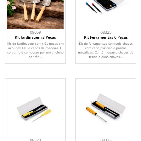
09059
08325
Kit Jardinagem 3 Peças
Kit Ferramentas 6 Peças
Kit de jardinagem com três peças em
Kit de ferramentas com seis chaves
aço inox 410 e cabos de madeira. O
com cabo plástico e pontas
conjunto é composto por um ancinho
metálicas. Contém quatro chaves de
de três...
fenda e duas chaves...
08324
08323