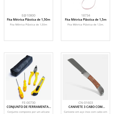
E@10800
18734
Fita Métrica Plástica de 1,50m
Fita Métrica Plástica de 1,5m
Fita Métrica Plástica de 1,50m
Fita Métrica Plástica de 1,5m.
FE-00730
CN-01603
CONJUNTO DE FERRAMENTAS
CANIVETE 3 CABO COM
4 PÇS COM CHAVES CABO
DETALHES EM MADEIRA
Conjunto composto por um alicate
Canivete em aço inox com cabo em
AMARELO