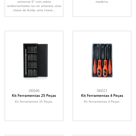
universal 6” com cabos
madeira.
emborrachados na cor amarela, uma
chave de fenda, uma chave...
06046
06021
Kit Ferramentas 25 Peças
Kit Ferramentas 4 Peças
Kit Ferramentas 25 Peças.
Kit Ferramentas 4 Peças.