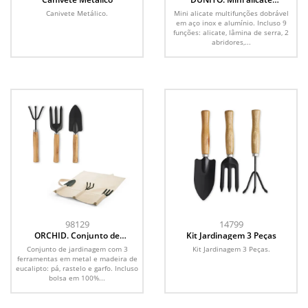
multifunções com 9 funções
Canivete Metálico.
Mini alicate multifunções dobrável
em aço inox e alumínio
em aço inox e alumínio. Incluso 9
funções: alicate, lâmina de serra, 2
abridores,...
98129
14799
ORCHID. Conjunto de
Kit Jardinagem 3 Peças
jardinagem com 3 ferramentas
Conjunto de jardinagem com 3
Kit Jardinagem 3 Peças.
em metal e madeira de
ferramentas em metal e madeira de
eucalipto
eucalipto: pá, rastelo e garfo. Incluso
bolsa em 100%...