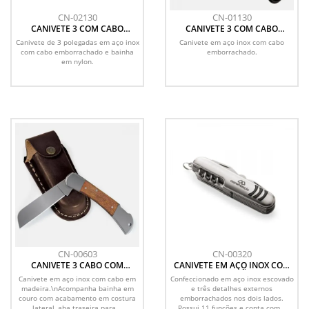
CN-02130
CN-01130
CANIVETE 3 COM CABO
CANIVETE 3 COM CABO
EMBORRACHADO E BAINHA
EMBORRACHADO
Canivete de 3 polegadas em aço inox
Canivete em aço inox com cabo
EM NYLON
com cabo emborrachado e bainha
emborrachado.
em nylon.
CN-00603
CN-00320
CANIVETE 3 CABO COM
CANIVETE EM AÇO INOX COM
DETALHES EM MADEIRA E
11 FUNÇÕES
Canivete em aço inox com cabo em
Confeccionado em aço inox escovado
BAINHA EM COURO
madeira.\nAcompanha bainha em
e três detalhes externos
couro com acabamento em costura
emborrachados nos dois lados.
lateral, aba traseira para...
Possui 11 funções e conta com...