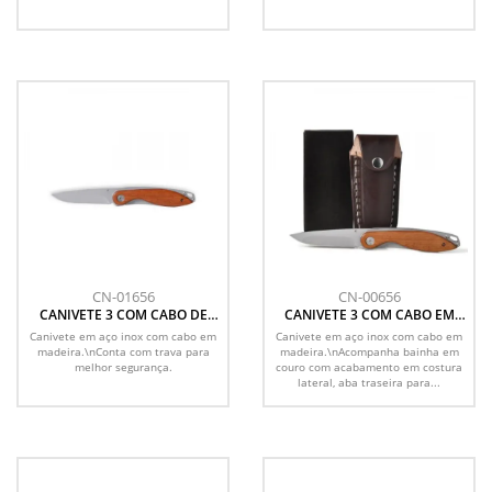
CN-01656
CN-00656
CANIVETE 3 COM CABO DE
CANIVETE 3 COM CABO EM
MADEIRA
MADEIRA E BAINHA EM
Canivete em aço inox com cabo em
Canivete em aço inox com cabo em
COURO
madeira.\nConta com trava para
madeira.\nAcompanha bainha em
melhor segurança.
couro com acabamento em costura
lateral, aba traseira para...