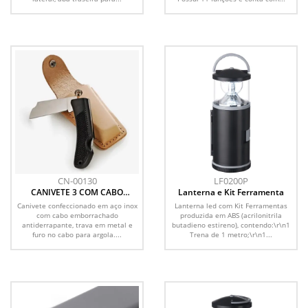
CN-00130
LF0200P
CANIVETE 3 COM CABO
Lanterna e Kit Ferramenta
EMBORRACHADO E BAINHA
Canivete confeccionado em aço inox
Lanterna led com Kit Ferramentas
EM COURO
com cabo emborrachado
produzida em ABS (acrilonitrila
antiderrapante, trava em metal e
butadieno estireno), contendo:\r\n1
furo no cabo para argola....
Trena de 1 metro;\r\n1...