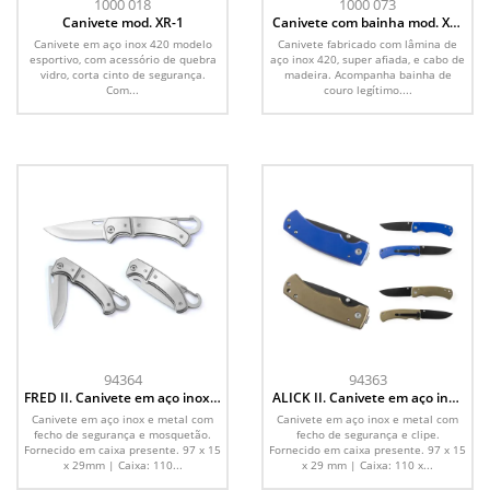
1000 018
1000 073
Canivete mod. XR-1
Canivete com bainha mod. XR-
5
Canivete em aço inox 420 modelo
Canivete fabricado com lâmina de
esportivo, com acessório de quebra
aço inox 420, super afiada, e cabo de
vidro, corta cinto de segurança.
madeira. Acompanha bainha de
Com...
couro legítimo....
94364
94363
FRED II. Canivete em aço inox e
ALICK II. Canivete em aço inox
metal com fecho de segurança
e metal com fecho de
Canivete em aço inox e metal com
Canivete em aço inox e metal com
segurança
fecho de segurança e mosquetão.
fecho de segurança e clipe.
Fornecido em caixa presente. 97 x 15
Fornecido em caixa presente. 97 x 15
x 29mm | Caixa: 110...
x 29 mm | Caixa: 110 x...