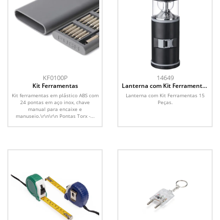
KF0100P
14649
Kit Ferramentas
Lanterna com Kit Ferramentas
15 Peças
Kit ferramentas em plástico ABS com
Lanterna com Kit Ferramentas 15
24 pontas em aço inox, chave
Peças.
manual para encaixe e
manuseio.\r\n\r\n Pontas Torx -...