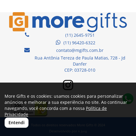
(11) 2645-9751
(11) 96420-6322
contato@mgifts.com.br
Rua Antônia Tereza de Paula Matias, 728 - Jd
Danfer
CEP: 03728-010
More Gifts e os cookies: usamos cookies para personalizar
anúncios e melhorar a sua experiência no site. Ao continuar
navegando, você concorda com a nossa
Política de
Privacidade
Entendi
Todos os direitos reservados More Gifts © 2024
Desenvolvido por
A. Jung