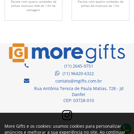
Pacote com quatro unidades de
Pacote com quatro unidades de
pilhas multiuso AAA de 1,5V de
pilhas AA multiuso de 1,5V.
voltagem.
(11) 2645-9751
(11) 96420-6322
contato@mgifts.com.br
Rua Antônia Tereza de Paula Matias, 728 - Jd
Danfer
CEP: 03728-010
More Gifts e os cookies: usamos cookies para personalizar
anúncios e melhorar a sua experiência no site. Ao continuar