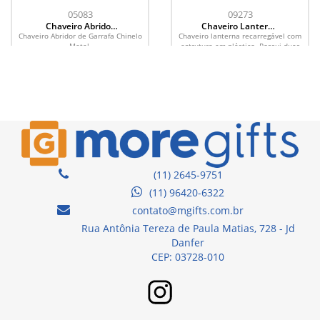
05083
09273
Chaveiro Abridor
Chaveiro Lanterna
Metal
Recarregável
Chaveiro Abridor de Garrafa Chinelo
Chaveiro lanterna recarregável com
Metal.
estrutura em plástico. Possui duas
fontes de iluminação em LED, com
quatro níveis de...
(11) 2645-9751
(11) 96420-6322
contato@mgifts.com.br
Rua Antônia Tereza de Paula Matias, 728 - Jd
Danfer
CEP: 03728-010