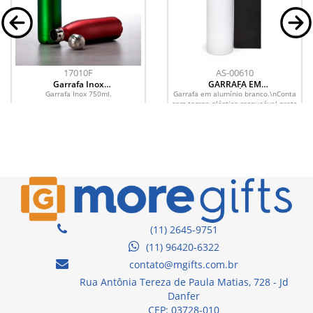
17010F
AS-00610
Garrafa Inox
GARRAFA EM
750ml
ALUMÍNIO
Garrafa Inox 750ml.
Garrafa em alumínio branco.\nConta
BRANCO - 600 ML
com tampa plástica rosqueável preta
com alça.\nCapacidade: 600ml
(11) 2645-9751
(11) 96420-6322
contato@mgifts.com.br
Rua Antônia Tereza de Paula Matias, 728 - Jd
Danfer
CEP: 03728-010